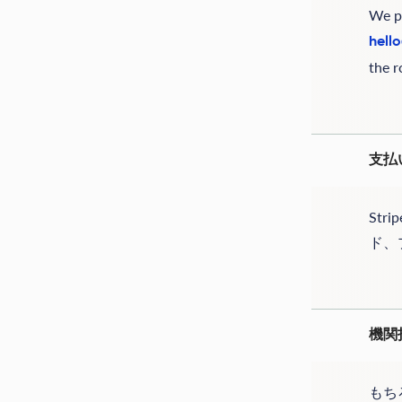
We pl
hell
the r
支払
St
ド、
機関
もち