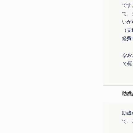
です
て、
いが
（見
経費
なお
て購
助成
助成
て、