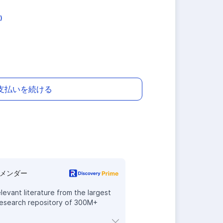
)
支払いを続ける
メンダー
levant literature from the largest
esearch repository of 300M+