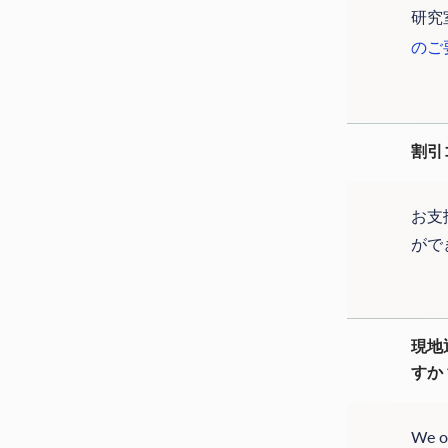
研究
のご
割引
お支
がで
現地
すか
We of