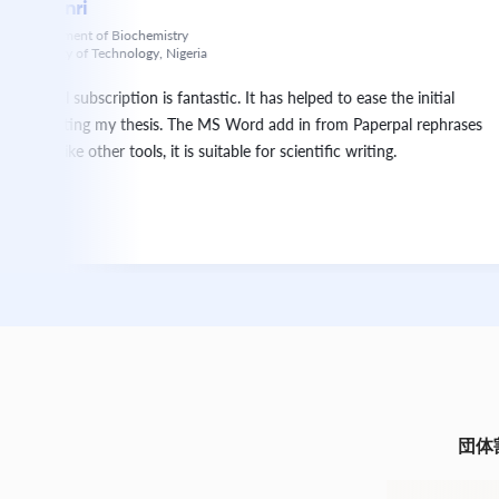
t of Biochemistry
 Technology, Nigeria
scription is fantastic. It has helped to ease the initial
g my thesis. The MS Word add in from Paperpal rephrases
er tools, it is suitable for scientific writing.
団体