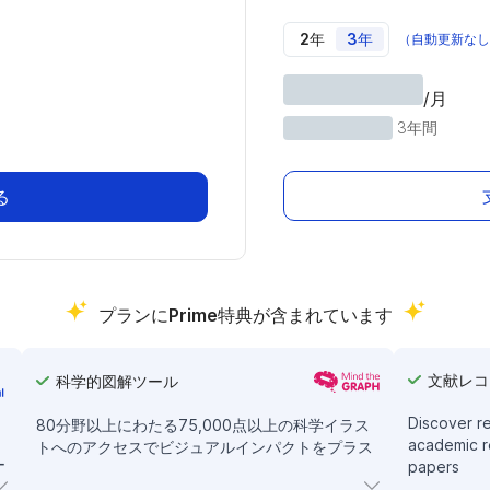
2年
3年
（自動更新なし
/月
3年間
る
プランにPrime特典が含まれています
文献レコ
科学的図解ツール
Discover re
80分野以上にわたる75,000点以上の科学イラス
academic r
トへのアクセスでビジュアルインパクトをプラス
ー
papers