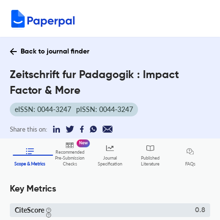
Back to journal finder
Zeitschrift fur Padagogik : Impact
Factor & More
eISSN: 0044-3247
pISSN: 0044-3247
Share this on:
New
Recommended
Pre-Submission
Journal
Published
FAQs
Scope & Metrics
Checks
Specification
Literature
Key Metrics
CiteScore
0.8