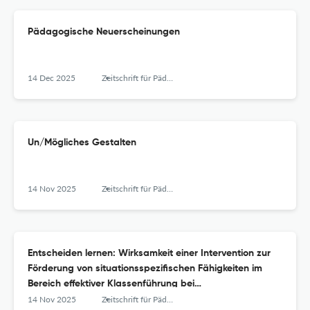
Pädagogische Neuerscheinungen
14 Dec 2025
Zeitschrift für Pädagogik
Un/Mögliches Gestalten
14 Nov 2025
Zeitschrift für Pädagogik
Entscheiden lernen: Wirksamkeit einer Intervention zur
Förderung von situationsspezifischen Fähigkeiten im
Bereich effektiver Klassenführung bei
Lehramtsstudierenden
14 Nov 2025
Zeitschrift für Pädagogik