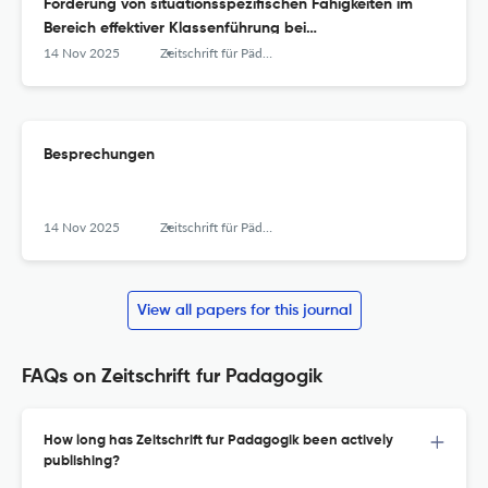
Förderung von situationsspezifischen Fähigkeiten im
Bereich effektiver Klassenführung bei
Lehramtsstudierenden
14 Nov 2025
Zeitschrift für Pädagogik
Besprechungen
14 Nov 2025
Zeitschrift für Pädagogik
View all papers for this journal
FAQs on Zeitschrift fur Padagogik
How long has Zeitschrift fur Padagogik been actively
publishing?