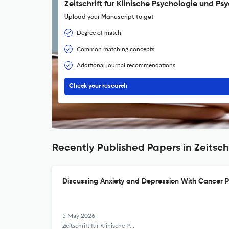
Zeitschrift fur Klinische Psychologie und Ps
Upload your Manuscript to get
Degree of match
Common matching concepts
Additional journal recommendations
Check your research
Recently Published Papers in Zeitsch
Discussing Anxiety and Depression With Cancer P
5 May 2026
Zeitschrift für Klinische Psychologie und Psychotherapie