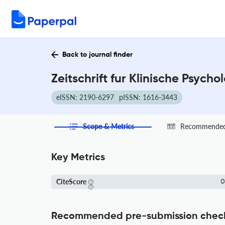
Back to journal finder
Zeitschrift fur Klinische Psych
eISSN: 2190-6297
pISSN: 1616-3443
Scope & Metrics
Recommended 
Key Metrics
CiteScore
0
Recommended pre-submission chec