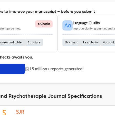
s to improve your manuscript – before you submit
Language Quality
6 Checks
ion guidelines.
Improve clarity, grammar, and a
igures and tables
Structure
Grammar
Readability
Vocabul
checks awaits you.
|
15 million+ reports generated!
e und Psychotherapie Journal Specifications