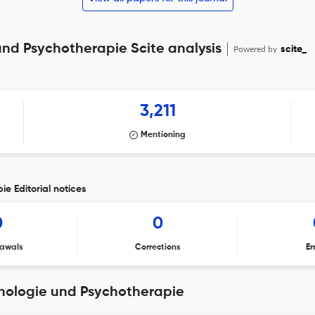
 und Psychotherapie Scite analysis
Powered by
scite_
3,211
Mentioning
ie Editorial notices
0
0
awals
Corrections
Er
ychologie und Psychotherapie