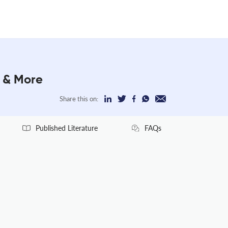
r & More
Share this on:
Published Literature
FAQs