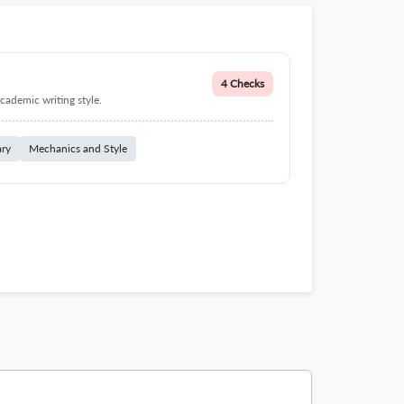
4 Checks
cademic writing style.
ary
Mechanics and Style