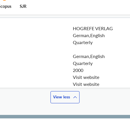
Scopus
SJR
HOGREFE VERLAG
German,English
Quarterly
German,English
Quarterly
2000
Visit website
Visit website
View less