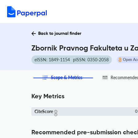
Back to journal finder
Zbornik Pravnog Fakulteta u Z
eISSN: 1849-1154
pISSN: 0350-2058
Open Ac
Scope & Metrics
Recommended 
Key Metrics
CiteScore
0
Recommended pre-submission chec