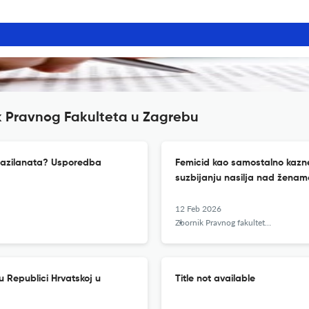
ik Pravnog Fakulteta u Zagrebu
a azilanata? Usporedba
Femicid kao samostalno kazn
suzbijanju nasilja nad ženama 
12 Feb 2026
Zbornik Pravnog fakulteta u Zagrebu
 Republici Hrvatskoj u
Title not available