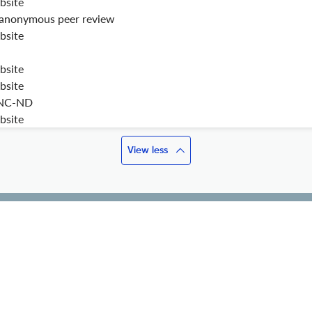
bsite
anonymous peer review
bsite
bsite
bsite
NC-ND
bsite
View less