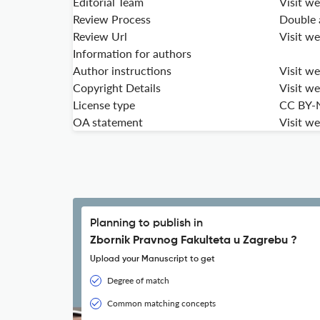
Editorial Team
Visit we
Review Process
Double 
Review Url
Visit we
Information for authors
Author instructions
Visit we
Copyright Details
Visit we
License type
CC BY-
OA statement
Visit we
Planning to publish in
Zbornik Pravnog Fakulteta u Zagrebu ?
Upload your Manuscript to get
Degree of match
Common matching concepts