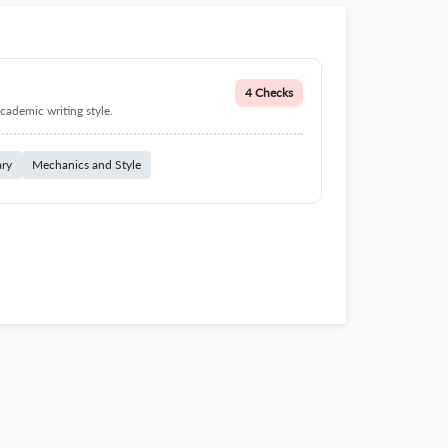
4 Checks
cademic writing style.
ary
Mechanics and Style