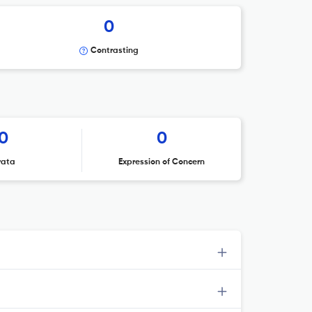
0
Contrasting
0
0
rata
Expression of Concern