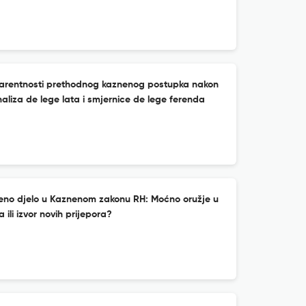
sparentnosti prethodnog kaznenog postupka nakon
naliza de lege lata i smjernice de lege ferenda
eno djelo u Kaznenom zakonu RH: Moćno oružje u
ili izvor novih prijepora?