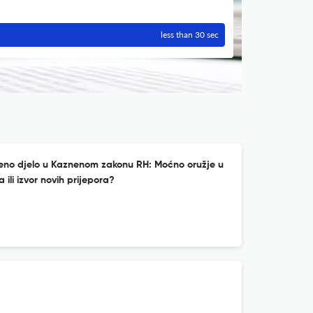
less than 30 sec
eno djelo u Kaznenom zakonu RH: Moćno oružje u
ili izvor novih prijepora?