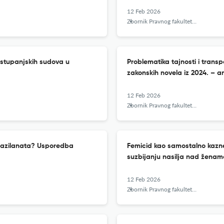
12 Feb 2026
Zbornik Pravnog fakulteta u Zagrebu
ostupanjskih sudova u
Problematika tajnosti i tran
zakonskih novela iz 2024. – a
12 Feb 2026
Zbornik Pravnog fakulteta u Zagrebu
a azilanata? Usporedba
Femicid kao samostalno kazn
suzbijanju nasilja nad ženama 
12 Feb 2026
Zbornik Pravnog fakulteta u Zagrebu