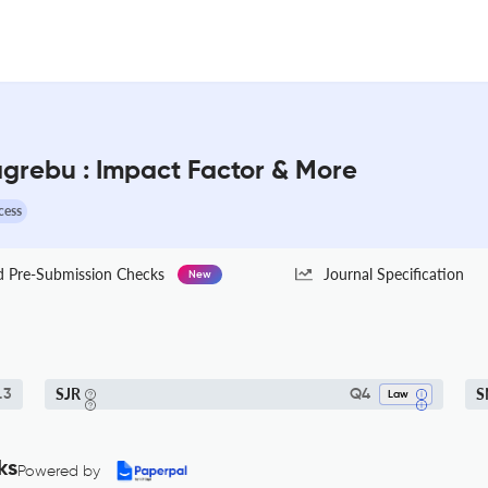
agrebu : Impact Factor & More
cess
Pre-Submission Checks
Journal Specification
New
SJR
S
.3
Q4
Law
ks
Powered by