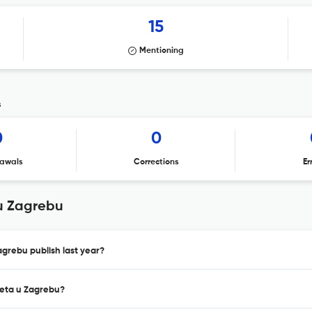
15
Mentioning
s
0
0
awals
Corrections
Er
u Zagrebu
grebu publish last year?
teta u Zagrebu?