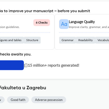
s to improve your manuscript – before you submit
Language Quality
6 Checks
ion guidelines.
Improve clarity, grammar, and a
igures and tables
Structure
Grammar
Readability
Vocabul
checks awaits you.
|
15 million+ reports generated!
Fakulteta u Zagrebu
w
Good faith
Adverse possession