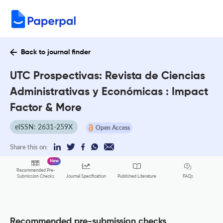
Back to journal finder
UTC Prospectivas: Revista de Ciencias
Administrativas y Económicas : Impact
Factor & More
eISSN: 2631-259X
Open Access
Share this on:
New
Recommended Pre-
FAQs
Submission Checks
Journal Specification
Published Literature
Recommended pre-submission checks