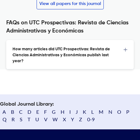
View all papers for this journal
FAQs on UTC Prospectivas: Revista de Ciencias
Administrativas y Económicas
How many articles did UTC Prospectivas: Revista de
Ciencias Administrativas y Económicas publish last
year?
Global Journal Library:
A
B
C
D
E
F
G
H
I
J
K
L
M
N
O
P
Q
R
S
T
U
V
W
X
Y
Z
0-9