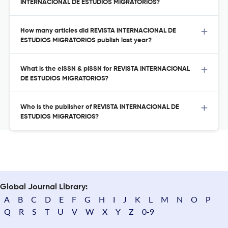
INTERNACIONAL DE ESTUDIOS MIGRATORIOS?
How many articles did REVISTA INTERNACIONAL DE
ESTUDIOS MIGRATORIOS publish last year?
What is the eISSN & pISSN for REVISTA INTERNACIONAL
DE ESTUDIOS MIGRATORIOS?
Who is the publisher of REVISTA INTERNACIONAL DE
ESTUDIOS MIGRATORIOS?
Global Journal Library:
A
B
C
D
E
F
G
H
I
J
K
L
M
N
O
P
Q
R
S
T
U
V
W
X
Y
Z
0-9