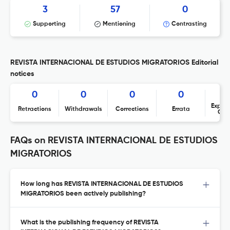
3
57
0
Supporting
Mentioning
Contrasting
REVISTA INTERNACIONAL DE ESTUDIOS MIGRATORIOS Editorial
notices
0
0
0
0
Expres
Retractions
Withdrawals
Corrections
Errata
Con
FAQs on REVISTA INTERNACIONAL DE ESTUDIOS
MIGRATORIOS
How long has REVISTA INTERNACIONAL DE ESTUDIOS
MIGRATORIOS been actively publishing?
What is the publishing frequency of REVISTA