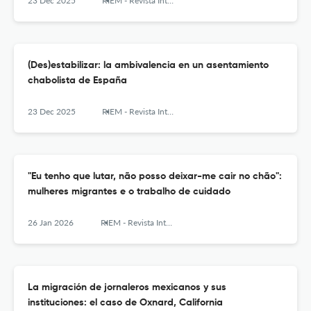
perspectiva de expertos
23 Dec 2025
RIEM - Revista Internacional de Estudios Migratorios
(Des)estabilizar: la ambivalencia en un asentamiento
chabolista de España
23 Dec 2025
RIEM - Revista Internacional de Estudios Migratorios
"Eu tenho que lutar, não posso deixar-me cair no chão":
mulheres migrantes e o trabalho de cuidado
26 Jan 2026
RIEM - Revista Internacional de Estudios Migratorios
La migración de jornaleros mexicanos y sus
instituciones: el caso de Oxnard, California