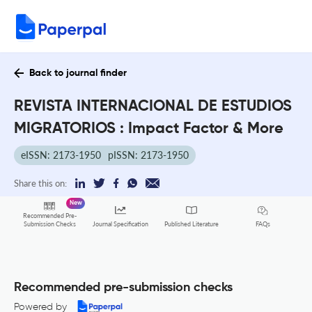
Back to journal finder
REVISTA INTERNACIONAL DE ESTUDIOS
MIGRATORIOS : Impact Factor & More
eISSN: 2173-1950
pISSN: 2173-1950
Share this on:
New
Recommended Pre-
FAQs
Submission Checks
Journal Specification
Published Literature
Recommended pre-submission checks
Powered by