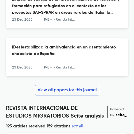
formación para refugiados en el contexto de los
proyectos SAI-SPRAR en áreas rurales de Italia: la
perspectiva de expertos
23 Dec 2025
RIEM - Revista Internacional de Estudios Migratorios
(Des)estabilizar: la ambivalencia en un asentamiento
chabolista de España
23 Dec 2025
RIEM - Revista Internacional de Estudios Migratorios
View all papers for this journal
REVISTA INTERNACIONAL DE
Powered
by
scite_
ESTUDIOS MIGRATORIOS Scite analysis
see all
193 articles received
159 citations