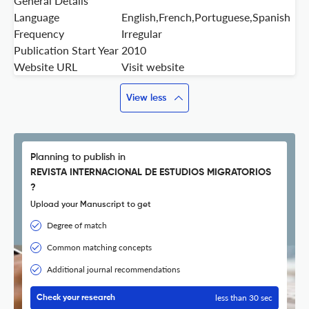
General Details
Language
English,French,Portuguese,Spanish
Frequency
Irregular
Publication Start Year
2010
Website URL
Visit website
View less
Planning to publish in
REVISTA INTERNACIONAL DE ESTUDIOS MIGRATORIOS
?
Upload your Manuscript to get
Degree of match
Common matching concepts
Additional journal recommendations
less than 30 sec
Check your research