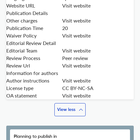
Website URL
Visit website
Publication Details
Other charges
Visit website
Publication Time
20
Waiver Policy
Visit website
Editorial Review Detail
Editorial Team
Visit website
Review Process
Peer review
Review Url
Visit website
Information for authors
Author instructions
Visit website
License type
CC BY-NC-SA
OA statement
Visit website
View less
Planning to publish in