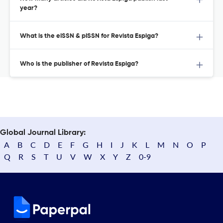
year?
What is the eISSN & pISSN for Revista Espiga?
Who is the publisher of Revista Espiga?
Global Journal Library:
A
B
C
D
E
F
G
H
I
J
K
L
M
N
O
P
Q
R
S
T
U
V
W
X
Y
Z
0-9