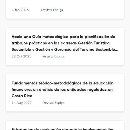
4 Jan 2026
Revista Espiga
Hacia una Guía metodológica para la planificación de
trabajos prácticos en las carreras Gestión Turística
Sostenible y Gestión y Gerencia del Turismo Sostenible
de la UNED, Costa Rica
28 Oct 2025
Revista Espiga
Fundamentos teórico-metodológicos de la educación
financiera: un análisis de las entidades reguladas en
Costa Rica
14 Aug 2025
Revista Espiga
Estrategias de evaluación durante la implementación