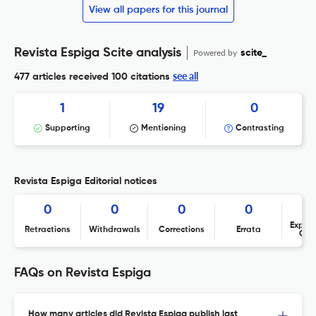
View all papers for this journal
Revista Espiga Scite analysis
Powered by
scite_
see all
477 articles received
100 citations
1
19
0
Supporting
Mentioning
Contrasting
Revista Espiga Editorial notices
0
0
0
0
Expres
Retractions
Withdrawals
Corrections
Errata
Con
FAQs on Revista Espiga
How many articles did Revista Espiga publish last