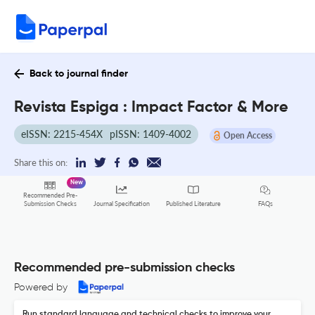
Back to journal finder
Revista Espiga : Impact Factor & More
eISSN: 2215-454X
pISSN: 1409-4002
Open Access
Share this on:
New
Recommended Pre-
FAQs
Submission Checks
Journal Specification
Published Literature
Recommended pre-submission checks
Powered by
Run standard language and technical checks to improve your