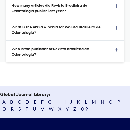
How many articles did Revista Brasileira de
Odontologia publish last year?
What is the eISSN & pISSN for Revista Brasileira de
Odontologia?
Who is the publisher of Revista Brasileira de
Odontologia?
Global Journal Library:
A
B
C
D
E
F
G
H
I
J
K
L
M
N
O
P
Q
R
S
T
U
V
W
X
Y
Z
0-9