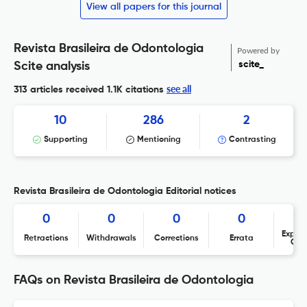
View all papers for this journal
Revista Brasileira de Odontologia
Powered by
scite_
Scite analysis
see all
313 articles received
1.1K citations
10
286
2
Supporting
Mentioning
Contrasting
Revista Brasileira de Odontologia Editorial notices
0
0
0
0
Expres
Retractions
Withdrawals
Corrections
Errata
Con
FAQs on Revista Brasileira de Odontologia