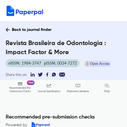
Back to journal finder
Revista Brasileira de Odontologia :
Impact Factor & More
eISSN: 1984-3747
pISSN: 0034-7272
Open Access
Share this on:
New
Recommended Pre-
FAQs
Submission Checks
Journal Specification
Published Literature
Recommended pre-submission checks
Powered by