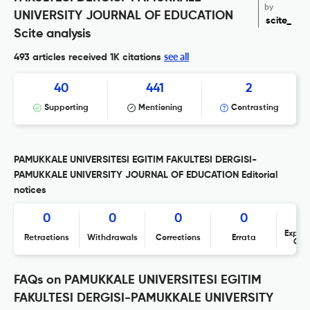
by
UNIVERSITY JOURNAL OF EDUCATION
scite_
Scite analysis
see all
493 articles received
1K citations
40
441
2
Supporting
Mentioning
Contrasting
PAMUKKALE UNIVERSITESI EGITIM FAKULTESI DERGISI-
PAMUKKALE UNIVERSITY JOURNAL OF EDUCATION Editorial
notices
0
0
0
0
Expres
Retractions
Withdrawals
Corrections
Errata
Con
FAQs on PAMUKKALE UNIVERSITESI EGITIM
FAKULTESI DERGISI-PAMUKKALE UNIVERSITY