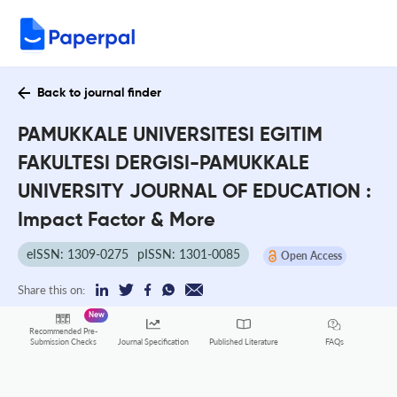
Back to journal finder
PAMUKKALE UNIVERSITESI EGITIM
FAKULTESI DERGISI-PAMUKKALE
UNIVERSITY JOURNAL OF EDUCATION :
Impact Factor & More
eISSN: 1309-0275
pISSN: 1301-0085
Open Access
Share this on:
New
Recommended Pre-
FAQs
Submission Checks
Journal Specification
Published Literature