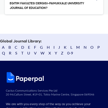
EGITIM FAKULTESI DERGISI-PAMUKKALE UNIVERSITY
JOURNAL OF EDUCATION?
Global Journal Library:
A
B
C
D
E
F
G
H
I
J
K
L
M
N
O
P
Q
R
S
T
U
V
W
X
Y
Z
0-9
Cactus Communications Services Pte Ltd
20 McCallum Street, #19-01, Tokio Marine Centre, Singapore 069046
We are with you every step of the way as you achieve your