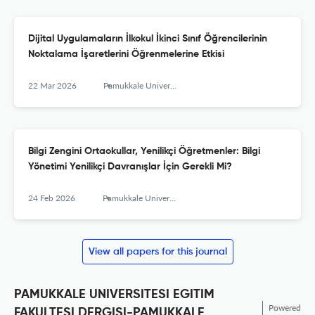
Dijital Uygulamaların İlkokul İkinci Sınıf Öğrencilerinin
Noktalama İşaretlerini Öğrenmelerine Etkisi
22 Mar 2026
Pamukkale University Journal of Education
Bilgi Zengini Ortaokullar, Yenilikçi Öğretmenler: Bilgi
Yönetimi Yenilikçi Davranışlar İçin Gerekli Mi?
24 Feb 2026
Pamukkale University Journal of Education
View all papers for this journal
PAMUKKALE UNIVERSITESI EGITIM
Powered
FAKULTESI DERGISI-PAMUKKALE