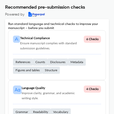
Recommended pre-submission checks
Powered by
Run standard language and technical checks to improve your
manuscript – before you submit
Technical Compliance
6 Checks
Ensure manuscript complies with standard
submission guidelines.
References
Counts
Disclosures
Metadata
Figures and tables
Structure
Language Quality
4 Checks
Improve clarity, grammar, and academic
writing style.
Grammar
Readability
Vocabulary