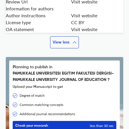
Review Url
Visit website
Information for authors
Author instructions
Visit website
License type
CC BY
OA statement
Visit website
View less
Planning to publish in
PAMUKKALE UNIVERSITESI EGITIM FAKULTESI DERGISI-
PAMUKKALE UNIVERSITY JOURNAL OF EDUCATION ?
Upload your Manuscript to get
Degree of match
Common matching concepts
Additional journal recommendations
less than 30 sec
Check your research