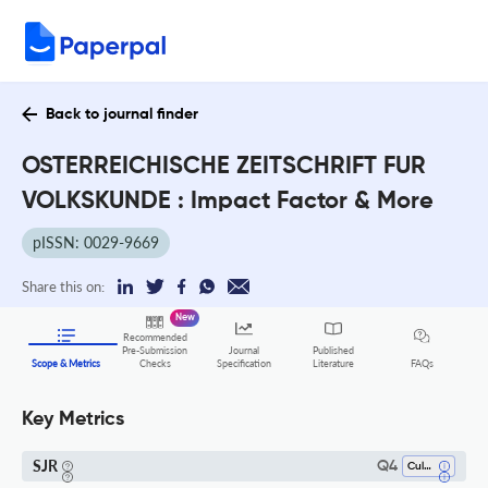
Back to journal finder
OSTERREICHISCHE ZEITSCHRIFT FUR
VOLKSKUNDE : Impact Factor & More
pISSN: 0029-9669
Share this on:
New
Recommended
Pre-Submission
Journal
Published
FAQs
Scope & Metrics
Checks
Specification
Literature
Key Metrics
SJR
Q4
Cultural Studies