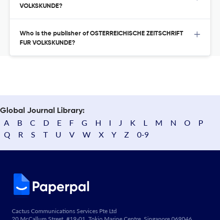
VOLKSKUNDE?
Who is the publisher of OSTERREICHISCHE ZEITSCHRIFT
FUR VOLKSKUNDE?
Global Journal Library:
A
B
C
D
E
F
G
H
I
J
K
L
M
N
O
P
Q
R
S
T
U
V
W
X
Y
Z
0-9
Cactus Communications Services Pte Ltd
20 McCallum Street, #19-01, Tokio Marine Centre, Singapore 069046