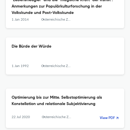
"Lebensneugier" und die "magische Kraft" der Kunst :
Anmerkungen zur Populärkulturforschung in der
Volkskunde und Post-Volkskunde
1 Jan 2014
Osterreichische Zeitschrift Fur Volkskunde
Die Bürde der Würde
1 Jan 1992
Osterreichische Zeitschrift Fur Volkskunde
Optimierung bis zur Mitte. Selbstoptimierung als
Konstellation und relationale Subjektivierung
22 Jul 2020
Osterreichische Zeitschrift Fur Volkskunde
View PDF