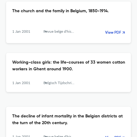
The church and the family in Belgium, 1850-1914.
1 Jan 2001
Revue belge d'histoire contemporaine. Belgisch tijdschrift voor nieuwste geschiedenis
View PDF
Working-class girls: the life-courses of 33 women cotton
workers in Ghent around 1900.
1 Jan 2001
Belgisch Tijdschrift Voor Nieuwste Geschiedenis-revue Belge D Histoire Contemporaine
The decline of infant mortality in the Belgian districts at
the turn of the 20th century.
1 Jan 2001
Revue belge d'histoire contemporaine. Belgisch tijdschrift voor nieuwste geschiedenis