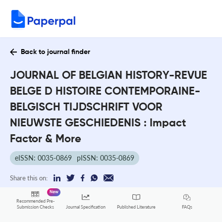
Back to journal finder
JOURNAL OF BELGIAN HISTORY-REVUE
BELGE D HISTOIRE CONTEMPORAINE-
BELGISCH TIJDSCHRIFT VOOR
NIEUWSTE GESCHIEDENIS : Impact
Factor & More
eISSN: 0035-0869
pISSN: 0035-0869
Share this on:
New
Recommended Pre-
FAQs
Submission Checks
Journal Specification
Published Literature