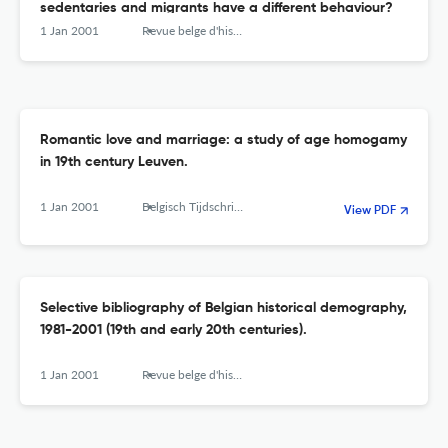
sedentaries and migrants have a different behaviour?
1 Jan 2001
Revue belge d'histoire contemporaine. Belgisch tijdschrift voor nieuwste geschiedenis
Romantic love and marriage: a study of age homogamy
in 19th century Leuven.
1 Jan 2001
Belgisch Tijdschrift Voor Nieuwste Geschiedenis-revue Belge D Histoire Contemporaine
View PDF
Selective bibliography of Belgian historical demography,
1981-2001 (19th and early 20th centuries).
1 Jan 2001
Revue belge d'histoire contemporaine. Belgisch tijdschrift voor nieuwste geschiedenis