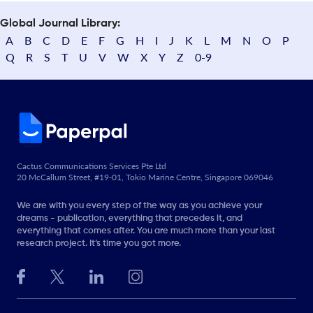
Global Journal Library:
A
B
C
D
E
F
G
H
I
J
K
L
M
N
O
P
Q
R
S
T
U
V
W
X
Y
Z
0-9
Cactus Communications Services Pte Ltd
20 McCallum Street, #19-01, Tokio Marine Centre, Singapore 069046
We are with you every step of the way as you achieve your
dreams - publication, everything that precedes it, and
everything that comes after. You are much more than your last
research project. It’s time you got more.