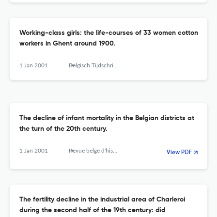
Working-class girls: the life-courses of 33 women cotton
workers in Ghent around 1900.
1 Jan 2001
Belgisch Tijdschrift Voor Nieuwste Geschiedenis-revue Belge D Histoire Contemporaine
The decline of infant mortality in the Belgian districts at
the turn of the 20th century.
1 Jan 2001
Revue belge d'histoire contemporaine. Belgisch tijdschrift voor nieuwste geschiedenis
View PDF
The fertility decline in the industrial area of Charleroi
during the second half of the 19th century: did