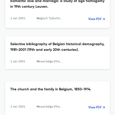
Romantic love and marriage: a study of age homogamy
in 19th century Leuven.
1 Jan 2001
Belgisch Tijdschrift Voor Nieuwste Geschiedenis-revue Belge D Histoire Contemporaine
View PDF
Selective bibliography of Belgian historical demography,
1981-2001 (19th and early 20th centuries).
1 Jan 2001
Revue belge d'histoire contemporaine. Belgisch tijdschrift voor nieuwste geschiedenis
The church and the family in Belgium, 1850-1914.
1 Jan 2001
Revue belge d'histoire contemporaine. Belgisch tijdschrift voor nieuwste geschiedenis
View PDF