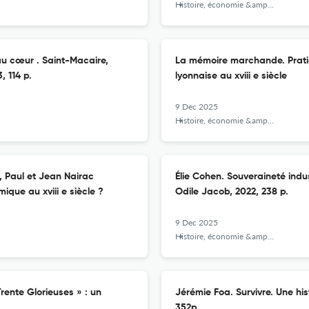
Histoire, économie &amp; société
au cœur . Saint-Macaire,
La mémoire marchande. Pratiq
, 114 p.
lyonnaise au xviii e siècle
9 Dec 2025
Histoire, économie &amp; société
, Paul et Jean Nairac
Élie Cohen. Souveraineté indus
ique au xviii e siècle ?
Odile Jacob, 2022, 238 p.
9 Dec 2025
Histoire, économie &amp; société
rente Glorieuses » : un
Jérémie Foa. Survivre. Une hist
352p.