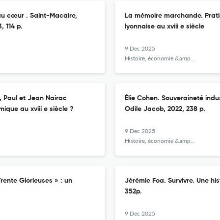
au cœur . Saint-Macaire,
La mémoire marchande. Pratiq
, 114 p.
lyonnaise au xviii e siècle
9 Dec 2025
Histoire, économie &amp; société
, Paul et Jean Nairac
Élie Cohen. Souveraineté indus
ique au xviii e siècle ?
Odile Jacob, 2022, 238 p.
9 Dec 2025
Histoire, économie &amp; société
rente Glorieuses » : un
Jérémie Foa. Survivre. Une hist
352p.
9 Dec 2025