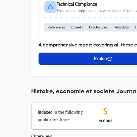
Technical Compliance
Ensure manuscript complies with standard submiss
References
Counts
Disclosures
Metadata
F
A comprehensive report covering all these 
Explore
Histoire, economie et societe Journa
Indexed
in the following
public directories
Scopus
Overview