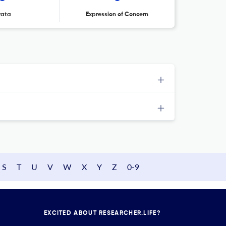
rata
Expression of Concern
S
T
U
V
W
X
Y
Z
0-9
EXCITED ABOUT RESEARCHER.LIFE?