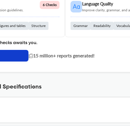
Language Quality
6 Checks
ion guidelines.
Improve clarity, grammar, and a
igures and tables
Structure
Grammar
Readability
Vocabul
checks awaits you.
|
15 million+ reports generated!
l Specifications