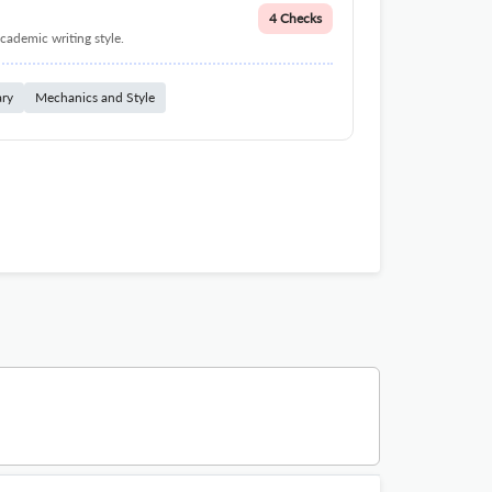
4 Checks
cademic writing style.
ary
Mechanics and Style