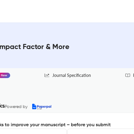
 Impact Factor & More
Journal Specification
New
ks
Powered by
s to improve your manuscript – before you submit