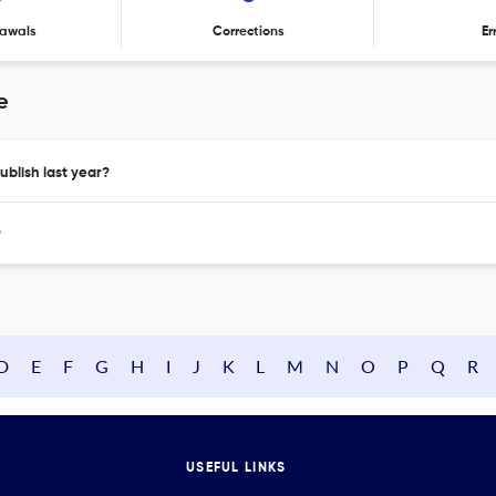
awals
Corrections
Er
e
ublish last year?
?
D
E
F
G
H
I
J
K
L
M
N
O
P
Q
R
USEFUL LINKS