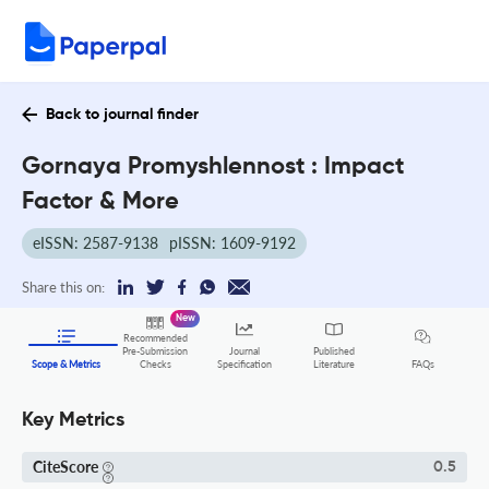
Back to journal finder
Gornaya Promyshlennost : Impact
Factor & More
eISSN: 2587-9138
pISSN: 1609-9192
Share this on:
New
Recommended
Pre-Submission
Journal
Published
FAQs
Scope & Metrics
Checks
Specification
Literature
Key Metrics
CiteScore
0.5