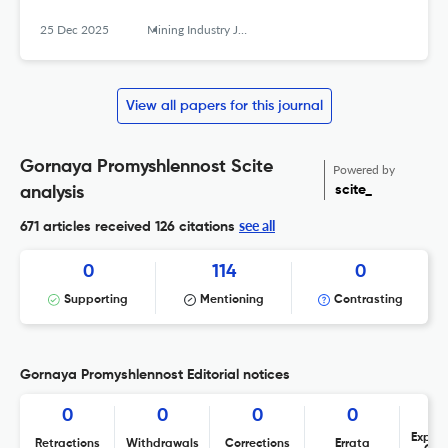
25 Dec 2025
Mining Industry Journal (Gornay Promishlennost)
View all papers for this journal
Gornaya Promyshlennost Scite
Powered by
scite_
analysis
see all
671 articles received
126 citations
0
114
0
Supporting
Mentioning
Contrasting
Gornaya Promyshlennost Editorial notices
0
0
0
0
Expres
Retractions
Withdrawals
Corrections
Errata