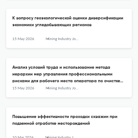
К вопросу геоэкологической оценки диверсификации
экономики угледобывающих регионов
15 May 2026
Mining Industry Journal (Gornay Promishlennost)
Анализ условий труда и использование метода
иерархии мер управления профессиональными
рисками для рабочего места оператора по очистке
сточных вод угольного предприятия
15 May 2026
Mining Industry Journal (Gornay Promishlennost)
Повышение эффективности проходки скважин при
подземной отработке месторождений
10 Mar 2026
Mining Industry Journal (Gornay Promishlennost)