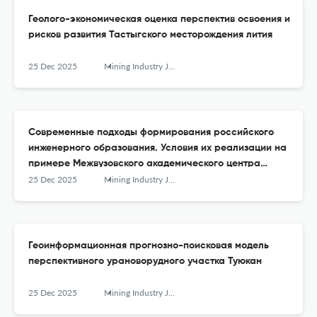
Геолого-экономическая оценка перспектив освоения и
рисков развития Тастыгского месторождения лития
25 Dec 2025
Mining Industry Journal (Gornay Promishlennost)
Современные подходы формирования российского
инженерного образования. Условия их реализации на
примере Межвузовского академического центра
навигации по специальностям горно-геологического
25 Dec 2025
Mining Industry Journal (Gornay Promishlennost)
профиля
Геоинформационная прогнозно-поисковая модель
перспективного урановорудного участка Туюкан
25 Dec 2025
Mining Industry Journal (Gornay Promishlennost)