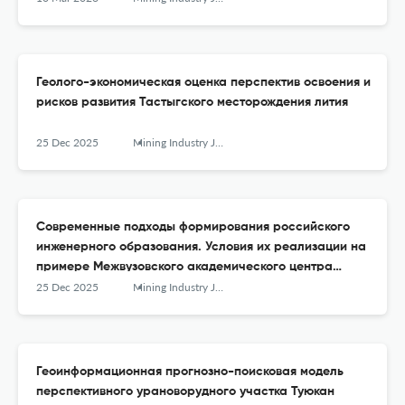
Геолого-экономическая оценка перспектив освоения и
рисков развития Тастыгского месторождения лития
25 Dec 2025
Mining Industry Journal (Gornay Promishlennost)
Современные подходы формирования российского
инженерного образования. Условия их реализации на
примере Межвузовского академического центра
навигации по специальностям горно-геологического
25 Dec 2025
Mining Industry Journal (Gornay Promishlennost)
профиля
Геоинформационная прогнозно-поисковая модель
перспективного урановорудного участка Туюкан