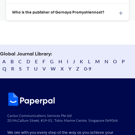
Who is the publisher of Gornaya Promyshlennost?
Global Journal Library:
A
B
C
D
E
F
G
H
I
J
K
L
M
N
O
P
Q
R
S
T
U
V
W
X
Y
Z
0-9
Cactus Communications Services Pte Ltd
20 McCallum Street, #19-01, Tokio Marine Centre, Singapore 069046
We are with you every step of the way as you achieve your