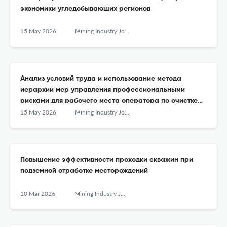
экономики угледобывающих регионов
15 May 2026
Mining Industry Journal (Gornay Promishlennost)
Анализ условий труда и использование метода
иерархии мер управления профессиональными
рисками для рабочего места оператора по очистке
сточных вод угольного предприятия
15 May 2026
Mining Industry Journal (Gornay Promishlennost)
Повышение эффективности проходки скважин при
подземной отработке месторождений
10 Mar 2026
Mining Industry Journal (Gornay Promishlennost)