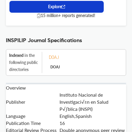
Explore
15 million+ reports generated!
INSPILIP Journal Specifications
Indexed
in the
following public
DOAJ
directories
Overview
Instituto Nacional de
Publisher
Investigaci√≥n en Salud
P√∫blica (INSPI)
Language
English,Spanish
Publication Time
16
Editorial Review Process
Double anonymous peer review