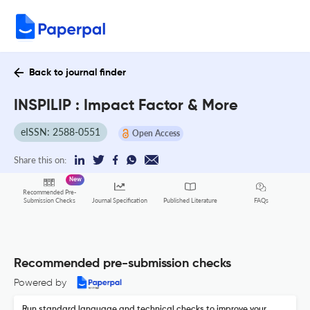
Back to journal finder
INSPILIP : Impact Factor & More
eISSN: 2588-0551
Open Access
Share this on:
New
Recommended Pre-
FAQs
Submission Checks
Journal Specification
Published Literature
Recommended pre-submission checks
Powered by
Run standard language and technical checks to improve your