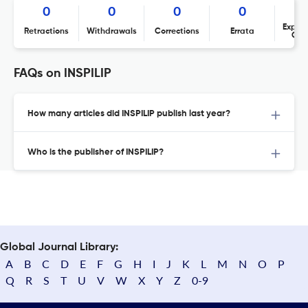
0
0
0
0
Expres
Retractions
Withdrawals
Corrections
Errata
Con
FAQs on INSPILIP
How many articles did INSPILIP publish last year?
Who is the publisher of INSPILIP?
Global Journal Library:
A
B
C
D
E
F
G
H
I
J
K
L
M
N
O
P
Q
R
S
T
U
V
W
X
Y
Z
0-9