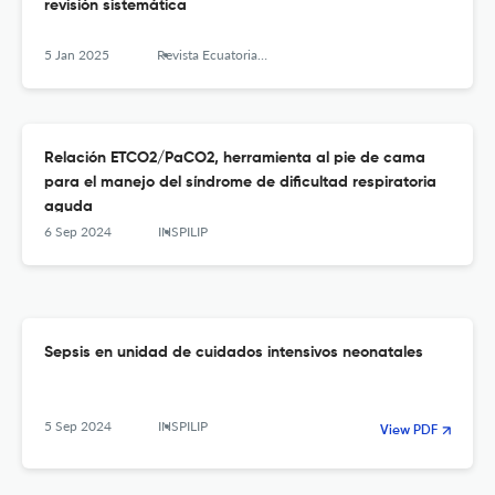
revisión sistemática
5 Jan 2025
Revista Ecuatoriana de Ciencia Tecnología e Innovación en Salud Pública
Relación ETCO2/PaCO2, herramienta al pie de cama
para el manejo del síndrome de dificultad respiratoria
aguda
6 Sep 2024
INSPILIP
Sepsis en unidad de cuidados intensivos neonatales
5 Sep 2024
INSPILIP
View PDF