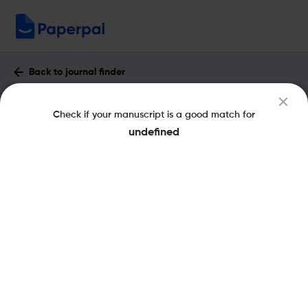
Back to journal finder
GAEA : Impact Factor & More
Check if your manuscript is a good match for
eISSN: 1983-3628
pISSN: 1808-5261
undefined
Share this on:
New
Recommended Pre-
FAQs
Submission Checks
Journal Specification
Published Literature
Recommended pre-submission checks
Powered by
Run standard language and technical checks to improve your