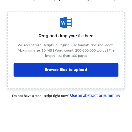
Associações naturais de conodontes Mesogondolella
spp., Grupo Itararé, Cisuraliano da Bacia do Paraná
16 Jun 2016
Gaea - Journal of Geoscience
View PDF
Drag and drop your file here
We accept manuscripts in English. File format: .doc and .docx |
Maximum size: 10 MB | Word count: 200-300,000 words | File
length: less than 100 pages
Acta Geologica Leopoldensia (1976-2004) e Gaea –
Journal of Geoscience (2005-2016): contribuição à
evolução do conhecimento geológico do Brasil e da
Browse files to upload
América do Sul
16 Jun 2016
Gaea - Journal of Geoscience
View PDF
Use an abstract or summary
Do not have a manuscript right now?
Lenhos in situ de coníferas do Triássico Superior, em
depósitos de canais fluviais da Formação Caturrita,
Faxinal do Soturno, Rio Grande Do Sul, Brasil
16 Jun 2016
Gaea - Journal of Geoscience