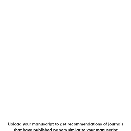
Uso do MS ACCESS como aplicativo para base de
dados no gerenciamento de coleções: estudo de caso
em museus de Paleontologia
16 Jun 2016
Gaea - Journal of Geoscience
View PDF
Diversidade de grãos de pólen das principais
fitofisionomias do cerrado e implicações
paleoambientais
16 Jun 2016
Gaea - Journal of Geoscience
View PDF
Upload your manuscript to get recommendations of journals
that have published papers similar to your manuscript