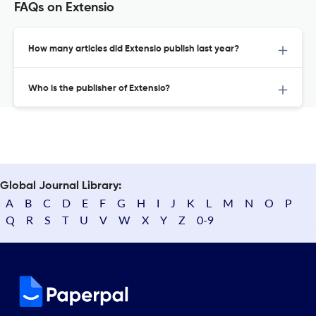
FAQs on Extensio
How many articles did Extensio publish last year?
Who is the publisher of Extensio?
Global Journal Library:
A
B
C
D
E
F
G
H
I
J
K
L
M
N
O
P
Q
R
S
T
U
V
W
X
Y
Z
0-9