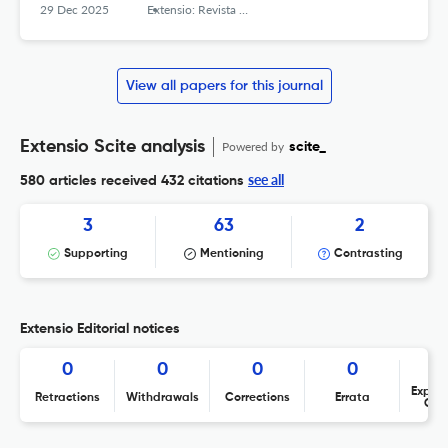
29 Dec 2025
Extensio: Revista Eletrônica de Extensão
View all papers for this journal
Extensio Scite analysis
Powered by
scite_
see all
580 articles received
432 citations
3
63
2
Supporting
Mentioning
Contrasting
Extensio Editorial notices
0
0
0
0
Expres
Retractions
Withdrawals
Corrections
Errata
Con