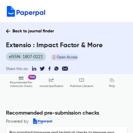
Back to journal finder
Extensio : Impact Factor & More
eISSN: 1807-0221
Open Access
Share this on:
New
Recommended Pre-
FAQs
Submission Checks
Journal Specification
Published Literature
Recommended pre-submission checks
Powered by
Run standard language and technical checks to improve your