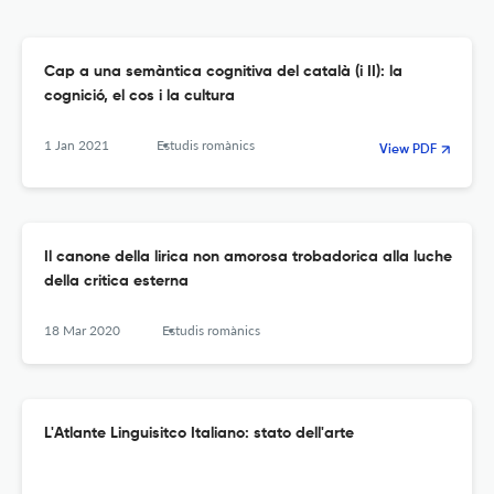
Cap a una semàntica cognitiva del català (i II): la
cognició, el cos i la cultura
1 Jan 2021
Estudis romànics
View PDF
Il canone della lirica non amorosa trobadorica alla luche
della critica esterna
18 Mar 2020
Estudis romànics
L'Atlante Linguisitco Italiano: stato dell'arte