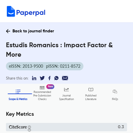
Back to journal finder
Estudis Romanics : Impact Factor &
More
eISSN: 2013-9500
pISSN: 0211-8572
Share this on:
New
Recommended
Pre-Submission
Journal
Published
FAQs
Scope & Metrics
Checks
Specification
Literature
Key Metrics
CiteScore
0.3