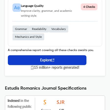
Language Quality
4 Checks
Improve clarity, grammar, and academic
writing style.
Grammar
Readability
Vocabulary
Mechanics and Style
A comprehensive report covering all these checks awaits you.
Explore
15 million+ reports generated!
Estudis Romanics Journal Specifications
Indexed
in the
following public