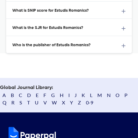
What is SNIP score for Estudis Romanics?
What is the SJR for Estudis Romanics?
Who is the publisher of Estudis Romanics?
Global Journal Library:
A
B
C
D
E
F
G
H
I
J
K
L
M
N
O
P
Q
R
S
T
U
V
W
X
Y
Z
0-9