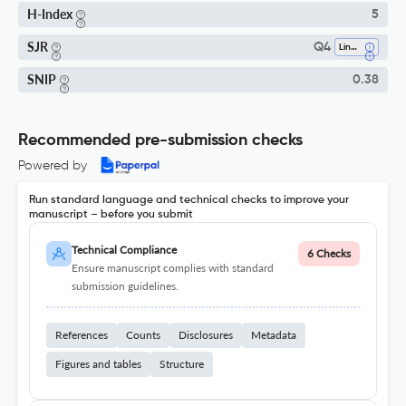
H-Index
5
SJR
Q4
Linguistics And Language
SNIP
0.38
Recommended pre-submission checks
Powered by
Run standard language and technical checks to improve your
manuscript – before you submit
Technical Compliance
6 Checks
Ensure manuscript complies with standard
submission guidelines.
References
Counts
Disclosures
Metadata
Figures and tables
Structure