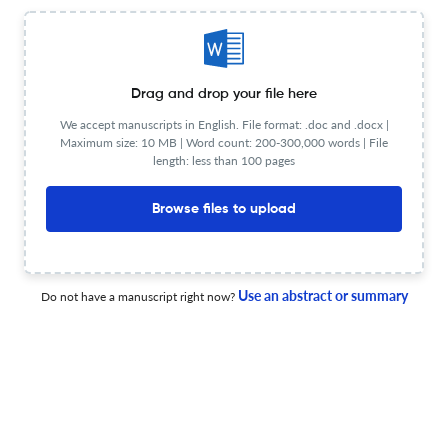
Книга учёного-позитивиста Дж. Стюарта Милля «О
подчинении женщины» в «Кроткой»
Drag and drop your file here
We accept manuscripts in English. File format: .doc and .docx |
1 Jan 2026
Dostoevsky and World Culture. Philological journal
Maximum size: 10 MB | Word count: 200-300,000 words | File
length: less than 100 pages
Browse files to upload
Книги в книге и малая проза Достоевского.
Ретроспективный метод Тоёфусы Киноситы. От
редактора
1 Jan 2026
Dostoevsky and World Culture. Philological journal
Use an abstract or summary
Do not have a manuscript right now?
Title not available