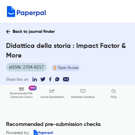
Back to journal finder
Didattica della storia : Impact Factor &
More
eISSN: 2704-8217
Open Access
Share this on:
New
Recommended Pre-
FAQs
Submission Checks
Journal Specification
Published Literature
Recommended pre-submission checks
Powered by