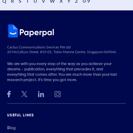
Q
R
S
T
U
V
W
X
Y
Z
0-9
Cactus Communications Services Pte Ltd
20 McCallum Street, #19-01, Tokio Marine Centre, Singapore 069046
We are with you every step of the way as you achieve your
dreams - publication, everything that precedes it, and
everything that comes after. You are much more than your last
research project. It’s time you got more.
USEFUL LINKS
Blog