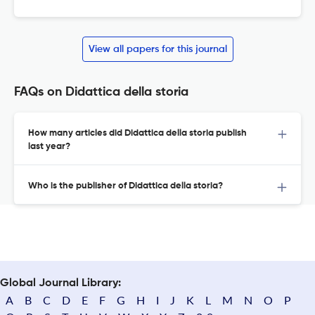
View all papers for this journal
FAQs on Didattica della storia
How many articles did Didattica della storia publish
last year?
Who is the publisher of Didattica della storia?
Global Journal Library:
A
B
C
D
E
F
G
H
I
J
K
L
M
N
O
P