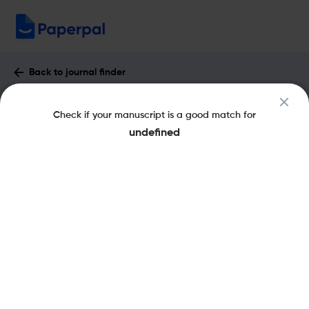
Back to journal finder
Colombia Medica : Impact Factor &
Check if your manuscript is a good match for
More
undefined
eISSN: 1657-9534
pISSN: 0120-8322
Share this on:
New
Recommended
Pre-Submission
Journal
Published
FAQs
Scope & Metrics
Checks
Specification
Literature
Key Metrics
CiteScore
2.1