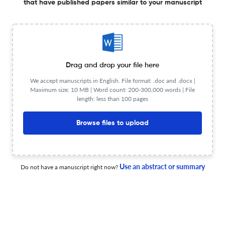
that have published papers similar to your manuscript
Photogrammetry and Deep Learning Algorithms
26 Dec 2024
Ciencia y Tecnología Agropecuaria
Drag and drop your file here
Revaloración del conocimiento y uso de Phaseolus
We accept manuscripts in English. File format: .doc and .docx |
lunatus L., ecotipo “pallar mochero”, en un cultivo
Maximum size: 10 MB | Word count: 200-300,000 words | File
length: less than 100 pages
prehispánico emblemático del norte de Perú
14 Mar 2025
Ciencia y Tecnología Agropecuaria
Browse files to upload
Retos y oportunidades en la cadena de valor de la
Use an abstract or summary
Do not have a manuscript right now?
quinoa en Argentina, a diez años del boom
19 Feb 2025
Ciencia y Tecnología Agropecuaria