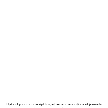
Paramphistomidae)
31 Jan 2025
Ciencia y Tecnología Agropecuaria
Title not available
17 Jan 2025
Ciencia y Tecnología Agropecuaria
Caracterización de harinas derivadas de la parte aérea
de dos variedades de yuca y su potencial
aprovechamiento en alimentación animal
17 Jan 2025
Ciencia y Tecnología Agropecuaria
Upload your manuscript to get recommendations of journals
Weed Detection in Capsicum Annuum L. Crops Using