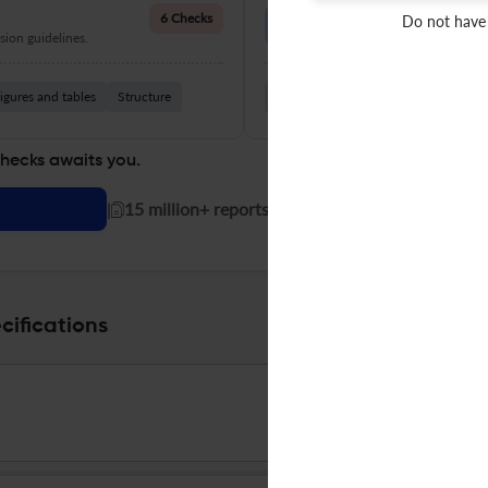
Language Quality
6 Checks
Do not have
ion guidelines.
Improve clarity, grammar, and a
igures and tables
Structure
Grammar
Readability
Vocabul
checks awaits you.
|
15 million+ reports generated!
ifications