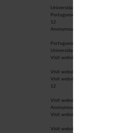
Universidade do Oeste Paulista
Portuguese
12
Anonymous peer review
Portuguese
Universidade do Oeste Paulista
Visit website
Visit website
Visit website
12
Visit website
Anonymous peer review
Visit website
Visit website