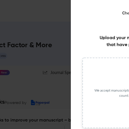
Che
Upload your 
t Factor & More
that have 
cess
Journal Specification
New
We accept manuscripts 
count:
ks
Powered by
s to improve your manuscript – before you submit