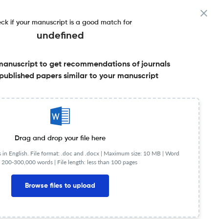
ck if your manuscript is a good match for
undefined
manuscript to get recommendations of journals
published papers similar to your manuscript
Share this on:
Published Literature
FAQs
Drag and drop your file here
in English. File format: .doc and .docx |
Maximum size: 10 MB | Word
 200-300,000 words | File length: less than 100 pages
Browse files to upload