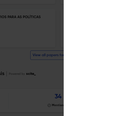
OS PARA AS POLÍTICAS
O MITO DA SOLUÇÃO TECNOL
ALTERNATIVAS CRÍTICAS NA
6 Mar 2026
Colloquium Humanarum
View all papers for this journal
is
Powered by
scite_
34
Mentioning