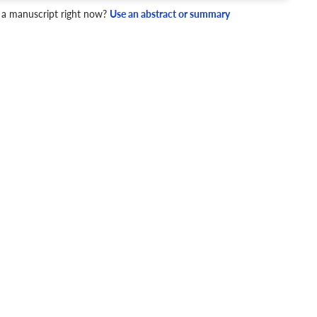
4 Checks
 a manuscript right now?
Use an abstract or summary
cademic writing style.
ary
Mechanics and Style