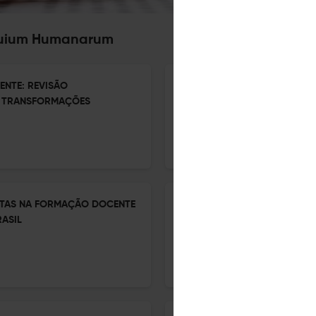
oquium Humanarum
ENTE: REVISÃO
DA INOVAÇÃO À CAPTURA: A
E TRANSFORMAÇÕES
DAS EDTECHS E OS NOVOS G
6 Mar 2026
Colloquium Humanarum
PUTAS NA FORMAÇÃO DOCENTE
A PLATAFORMIZAÇÃO SILENC
ASIL
PRECARIZAÇÃO DO TRABALHO
6 Mar 2026
Colloquium Humanarum