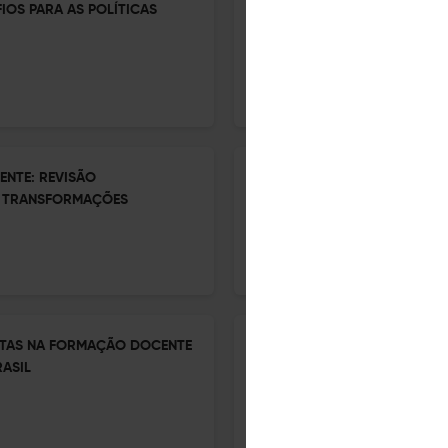
OS PARA AS POLÍTICAS
O MITO DA SOLUÇÃO TECNOL
ALTERNATIVAS CRÍTICAS NA
6 Mar 2026
Colloquium Humanarum
ENTE: REVISÃO
DA INOVAÇÃO À CAPTURA: A
E TRANSFORMAÇÕES
DAS EDTECHS E OS NOVOS G
6 Mar 2026
Colloquium Humanarum
PUTAS NA FORMAÇÃO DOCENTE
A PLATAFORMIZAÇÃO SILENC
ASIL
PRECARIZAÇÃO DO TRABALHO
6 Mar 2026
Colloquium Humanarum