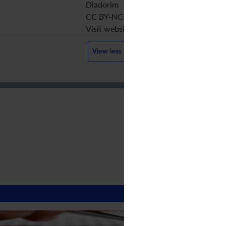
Diadorim
CC BY-NC-ND
Visit website
View less