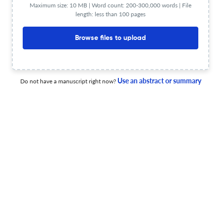
Maximum size: 10 MB | Word count: 200-300,000 words | File
length: less than 100 pages
“Foro de la mujer”: los inicios de la radio feminista en
Browse files to upload
México, 1972-1986.
10 Dec 2025
Arenal. Revista de historia de las mujeres
Use an abstract or summary
Do not have a manuscript right now?
Honra, calumnias y muchachas modernas. Modelos y
contramodelos de feminidad en el cine español de la
Segunda República.
10 Dec 2025
Arenal. Revista de historia de las mujeres
Inculcar la virtuosidad: las católicas y los cuentos
infantiles en la España de la Restauración (1874-1923).