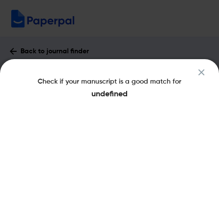
Back to journal finder
Arenal : Impact Factor & More
Check if your manuscript is a good match for
eISSN: 1134-6396
pISSN: 1134-6396
Open Access
undefined
Share this on:
New
Recommended
Pre-Submission
Journal
Published
FAQs
Scope & Metrics
Checks
Specification
Literature
Key Metrics
CiteScore
0.3
SNIP
0.41