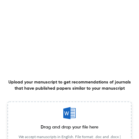
“Apaches” francesas en suelo neutral.
10 Dec 2025
Arenal. Revista de historia de las mujeres
Legados musicales entre mujeres en conventos
barceloneses a inicios de la Edad Moderna: los
cuadernos personales para cantar en procesiones.
10 Dec 2025
Arenal. Revista de historia de las mujeres
Upload your manuscript to get recommendations of journals
that have published papers similar to your manuscript
“Muchachos y muchachas se tratan con toda libertad”.
Drag and drop your file here
10 Dec 2025
Arenal. Revista de historia de las mujeres
We accept manuscripts in English. File format: .doc and .docx |