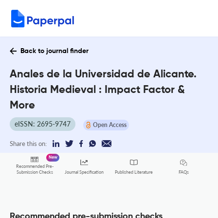
Back to journal finder
Anales de la Universidad de Alicante.
Historia Medieval : Impact Factor &
More
eISSN: 2695-9747
Open Access
Share this on:
New
Recommended Pre-
FAQs
Submission Checks
Journal Specification
Published Literature
Recommended pre-submission checks