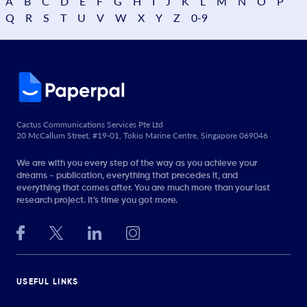
A
B
C
D
E
F
G
H
I
J
K
L
M
N
O
P
Q
R
S
T
U
V
W
X
Y
Z
0-9
Cactus Communications Services Pte Ltd
20 McCallum Street, #19-01, Tokio Marine Centre, Singapore 069046
We are with you every step of the way as you achieve your
dreams - publication, everything that precedes it, and
everything that comes after. You are much more than your last
research project. It’s time you got more.
USEFUL LINKS