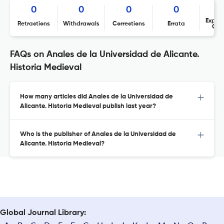
0
0
0
0
Expres
Retractions
Withdrawals
Corrections
Errata
Con
FAQs on Anales de la Universidad de Alicante.
Historia Medieval
How many articles did Anales de la Universidad de
Alicante. Historia Medieval publish last year?
Who is the publisher of Anales de la Universidad de
Alicante. Historia Medieval?
Global Journal Library: