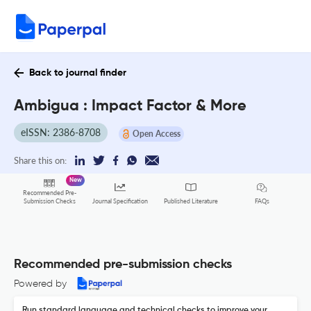
Back to journal finder
Ambigua : Impact Factor & More
eISSN: 2386-8708
Open Access
Share this on:
New
Recommended Pre-
FAQs
Submission Checks
Journal Specification
Published Literature
Recommended pre-submission checks
Powered by
Run standard language and technical checks to improve your