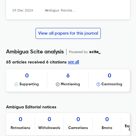
19 Dec 2024
Ambigua: Revista de Investigaciones sobre Género y Estudios Culturales
View all papers for this journal
Ambigua Scite analysis
Powered by
scite_
see all
65 articles received
6 citations
0
6
0
Supporting
Mentioning
Contrasting
Ambigua Editorial notices
0
0
0
0
Expres
Retractions
Withdrawals
Corrections
Errata
Con