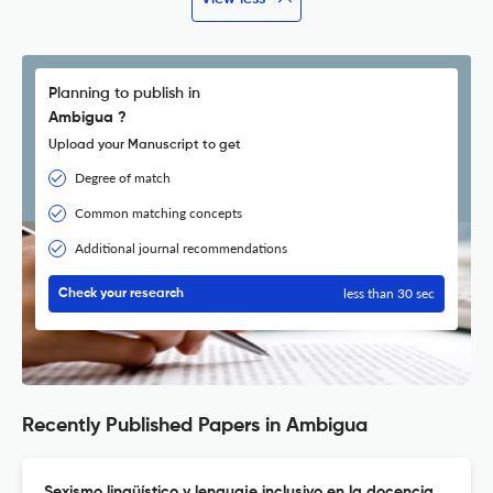
Planning to publish in
Ambigua ?
Upload your Manuscript to get
Degree of match
Common matching concepts
Additional journal recommendations
less than 30 sec
Check your research
Recently Published Papers in Ambigua
Sexismo lingüístico y lenguaje inclusivo en la docencia