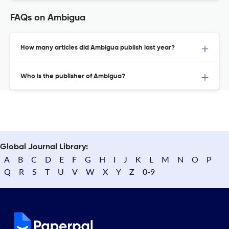
FAQs on Ambigua
How many articles did Ambigua publish last year?
Who is the publisher of Ambigua?
Global Journal Library:
A
B
C
D
E
F
G
H
I
J
K
L
M
N
O
P
Q
R
S
T
U
V
W
X
Y
Z
0-9