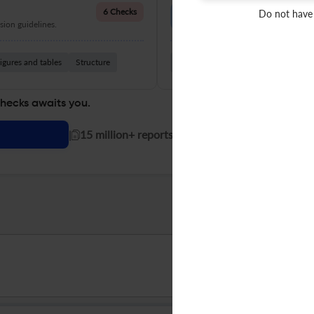
Language Quality
6 Checks
Do not have
ion guidelines.
Improve clarity, grammar, and a
igures and tables
Structure
Grammar
Readability
Vocabul
checks awaits you.
|
15 million+ reports generated!