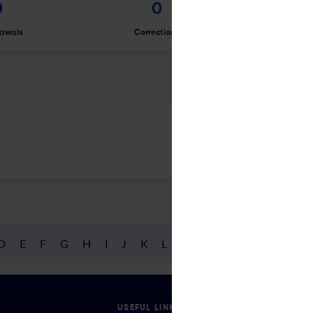
0
0
awals
Corrections
Er
D
E
F
G
H
I
J
K
L
M
N
O
P
Q
R
USEFUL LINKS