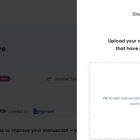
Che
Upload your 
re
that have 
Journal Specification
New
We accept manuscripts 
count:
ks
Powered by
s to improve your manuscript – before you submit