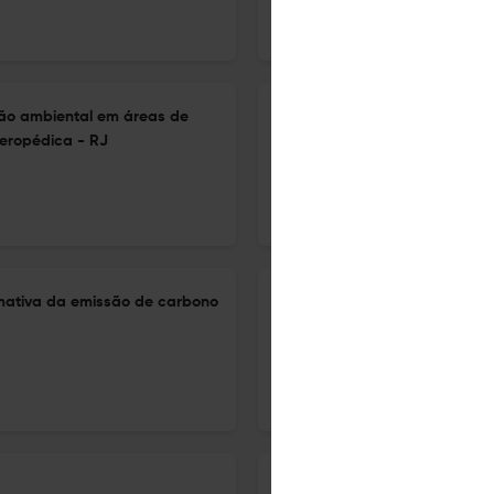
26 Sep 2025
Ambiente: Gestão e Desenvolvimento
ção ambiental em áreas de
Jovens migrantes em Roraim
Seropédica - RJ
12 Nov 2025
Ambiente: Gestão e Desenvolvimento
imativa da emissão de carbono
Caracterização de indicador
mulheres imigrantes venezue
– RR
1 Oct 2025
Ambiente: Gestão e Desenvolvimento
Companhias aéreas