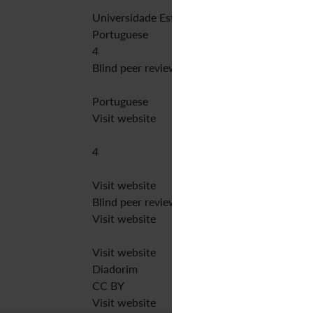
Universidade Estadual de Roraima
Portuguese
4
Blind peer review
Portuguese
Visit website
4
Visit website
Blind peer review
Visit website
Visit website
Diadorim
CC BY
Visit website