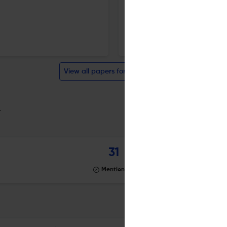
26 Sep 2025
Ambiente: Gestão e Desenvolvimento
View all papers for this journal
_
31
Mentioning