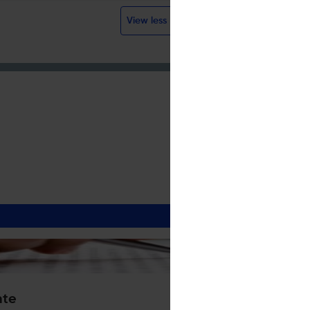
View less
nte