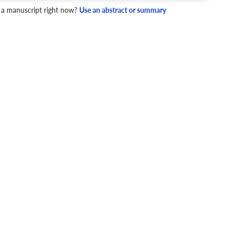
4 Checks
 a manuscript right now?
Use an abstract or summary
cademic writing style.
ary
Mechanics and Style