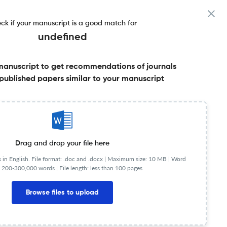
ck if your manuscript is a good match for
undefined
manuscript to get recommendations of journals
published papers similar to your manuscript
Share this on:
Published Literature
FAQs
Drag and drop your file here
in English. File format: .doc and .docx |
Maximum size: 10 MB | Word
 200-300,000 words | File length: less than 100 pages
Browse files to upload