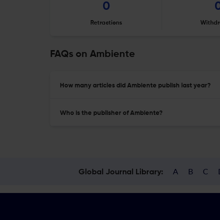
0
Retractions
Withdr
FAQs on Ambiente
How many articles did Ambiente publish last year?
Who is the publisher of Ambiente?
A
B
C
Global Journal Library: