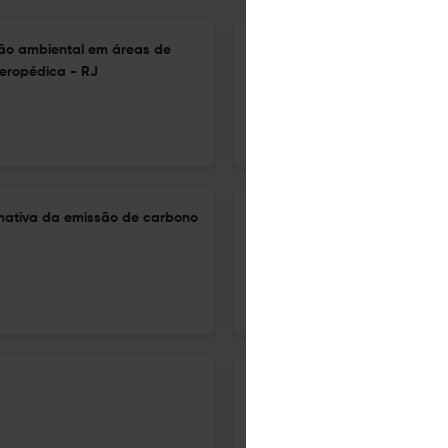
ção ambiental em áreas de
Jovens migrantes em Roraim
Seropédica - RJ
12 Nov 2025
Ambiente: Gestão e Desenvolvimento
imativa da emissão de carbono
Caracterização de indicador
mulheres imigrantes venezue
– RR
1 Oct 2025
Ambiente: Gestão e Desenvolvimento
Companhias aéreas