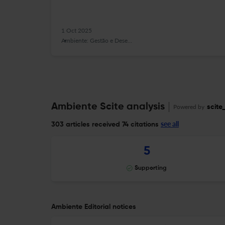
1 Oct 2025
Ambiente: Gestão e Desenvolvimento
Ambiente Scite analysis
Powered by
scite
see all
303 articles received
74 citations
5
Supporting
Ambiente Editorial notices