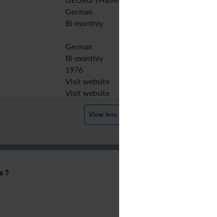
German
Bi-monthly
German
Bi-monthly
1976
Visit website
Visit website
View less
s ?