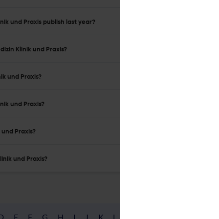
ik und Praxis publish last year?
izin Klinik und Praxis?
ik und Praxis?
nik und Praxis?
 und Praxis?
inik und Praxis?
D
E
F
G
H
I
J
K
L
M
N
O
P
Q
R