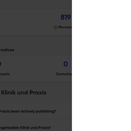
819
Mentioning
 notices
0
0
awals
Corrections
Er
Klinik und Praxis
raxis been actively publishing?
ngsmedizin Klinik und Praxis?