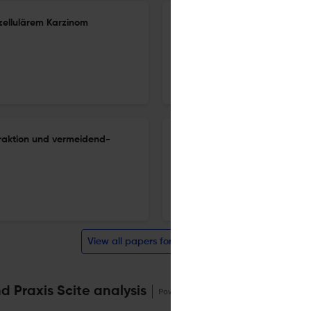
ozellulärem Karzinom
Kardiometabolische Gesundhei
1 Feb 2026
Aktuelle Ernährungsmedizin
raktion und vermeidend-
Gemeinsame Gesellschaftsna
1 Feb 2026
Aktuelle Ernährungsmedizin
View all papers for this journal
d Praxis Scite analysis
Powered by
scite_