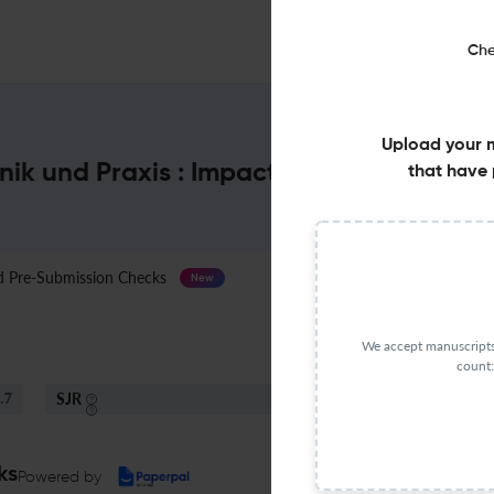
Che
Upload your 
nik und Praxis : Impact Factor & More
that have 
Pre-Submission Checks
Journal Specification
New
We accept manuscripts 
count:
SJR
S
.7
Q4
Nutrition And Dietetics
ks
Powered by