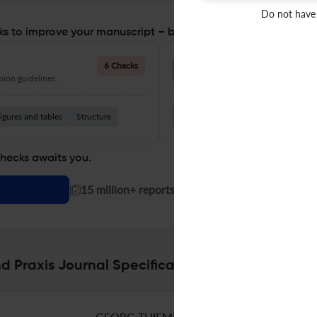
Do not have
s to improve your manuscript – before you submit
Language Quality
6 Checks
ion guidelines.
Improve clarity, grammar, and a
igures and tables
Structure
Grammar
Readability
Vocabul
checks awaits you.
|
15 million+ reports generated!
d Praxis Journal Specifications
GEORG THIEME VERLAG KG