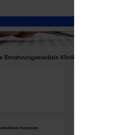
e Ernahrungsmedizin Klinik und Praxis
Neue Medikamente zur Gewich
1 Jun 2026
Aktuelle Ernährungsmedizin
ozellulärem Karzinom
Kardiometabolische Gesundhei