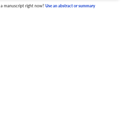
 a manuscript right now?
Use an abstract or summary
4 Checks
cademic writing style.
ary
Mechanics and Style