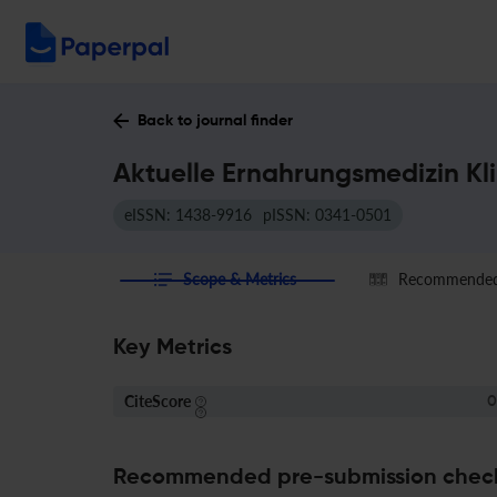
Back to journal finder
Aktuelle Ernahrungsmedizin Kli
eISSN: 1438-9916
pISSN: 0341-0501
Scope & Metrics
Recommended 
Key Metrics
CiteScore
0
Recommended pre-submission chec