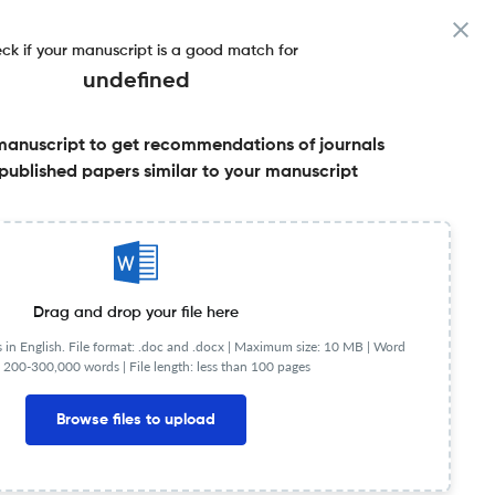
ck if your manuscript is a good match for
undefined
manuscript to get recommendations of journals
published papers similar to your manuscript
Share this on:
Published Literature
FAQs
Drag and drop your file here
in English. File format: .doc and .docx |
Maximum size: 10 MB | Word
 200-300,000 words | File length: less than 100 pages
NIP
0.21
Browse files to upload