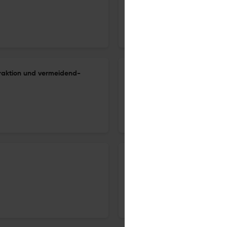
1 Feb 2026
Aktuelle Ernährungsmedizin
raktion und vermeidend-
Gemeinsame Gesellschaftsna
1 Feb 2026
Aktuelle Ernährungsmedizin
Neue Medikamente zur Gewich
1 Jun 2026
Aktuelle Ernährungsmedizin