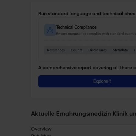
Run standard language and technical check
Technical Compliance
Ensure manuscript complies with standard submiss
References
Counts
Disclosures
Metadata
F
A comprehensive report covering all these 
Explore
Aktuelle Ernahrungsmedizin Klinik un
Overview
Publisher