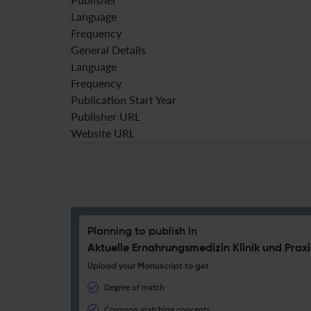
Language
Frequency
General Details
Language
Frequency
Publication Start Year
Publisher URL
Website URL
Planning to publish in
Aktuelle Ernahrungsmedizin Klinik und Praxi
Upload your Manuscript to get
Degree of match
Common matching concepts