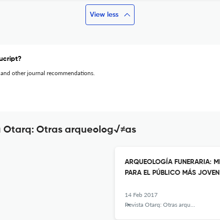
View less
ucript?
 and other journal recommendations.
ta Otarq: Otras arqueolog√≠as
ARQUEOLOGÍA FUNERARIA: M
PARA EL PÚBLICO MÁS JOVEN
14 Feb 2017
Revista Otarq: Otras arqueologías