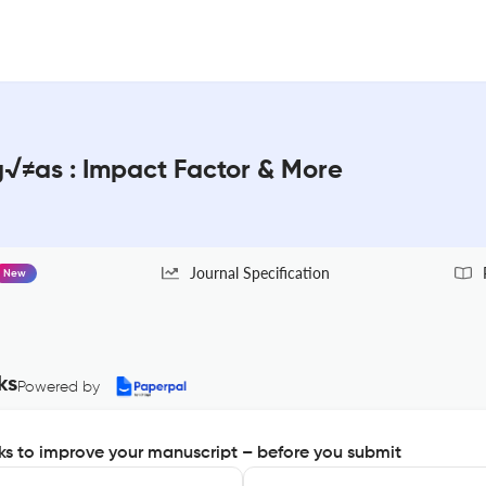
g√≠as : Impact Factor & More
Journal Specification
New
ks
Powered by
s to improve your manuscript – before you submit