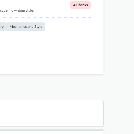
4 Checks
cademic writing style.
ary
Mechanics and Style