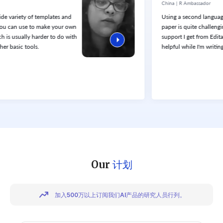
China | R Ambassador
of templates and
Using a second language to write 
e to make your own
paper is quite challenging. The on
ly harder to do with
support I get from Editage service is
ols.
helpful while I'm writing an article.
Our
计划
加入500万以上订阅我们AI产品的研究人员行列。