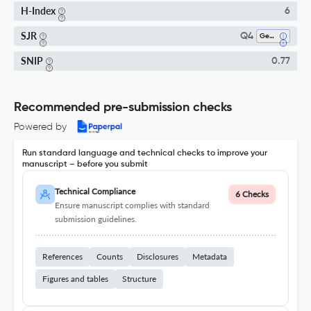
H-Index
6
SJR
Q4
Gender Studies
SNIP
0.77
Recommended pre-submission checks
Powered by
Run standard language and technical checks to improve your
manuscript – before you submit
Technical Compliance
6 Checks
Ensure manuscript complies with standard
submission guidelines.
References
Counts
Disclosures
Metadata
Figures and tables
Structure