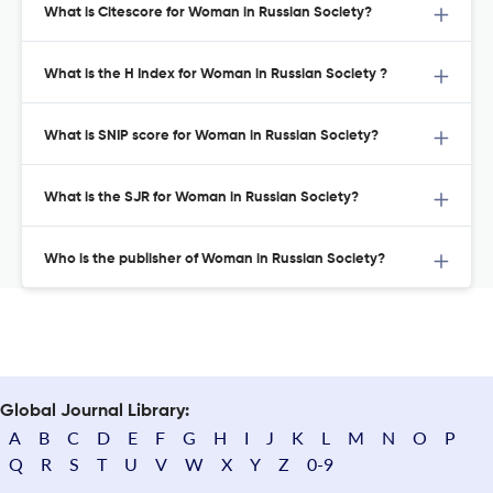
What is Citescore for Woman in Russian Society?
What is the H Index for Woman in Russian Society ?
What is SNIP score for Woman in Russian Society?
What is the SJR for Woman in Russian Society?
Who is the publisher of Woman in Russian Society?
Global Journal Library:
A
B
C
D
E
F
G
H
I
J
K
L
M
N
O
P
Q
R
S
T
U
V
W
X
Y
Z
0-9