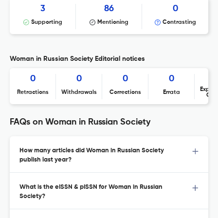
3
86
0
Supporting
Mentioning
Contrasting
Woman in Russian Society Editorial notices
0
0
0
0
Expres
Retractions
Withdrawals
Corrections
Errata
Con
FAQs on Woman in Russian Society
How many articles did Woman in Russian Society
publish last year?
What is the eISSN & pISSN for Woman in Russian
Society?