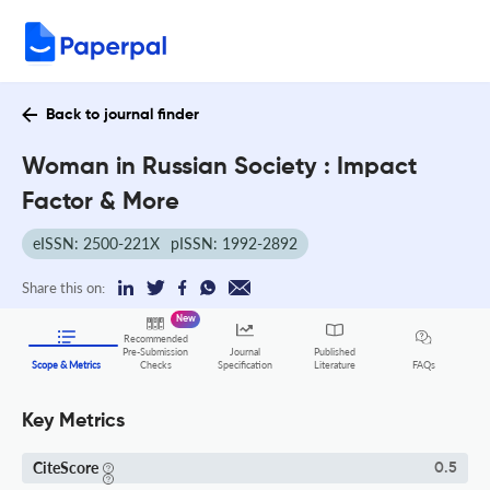
Back to journal finder
Woman in Russian Society : Impact
Factor & More
eISSN: 2500-221X
pISSN: 1992-2892
Share this on:
New
Recommended
Pre-Submission
Journal
Published
FAQs
Scope & Metrics
Checks
Specification
Literature
Key Metrics
CiteScore
0.5