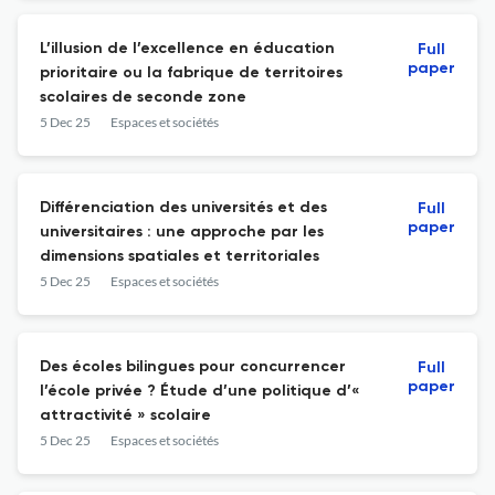
L’illusion de l’excellence en éducation
Full
paper
prioritaire ou la fabrique de territoires
scolaires de seconde zone
5 Dec 25
Espaces et sociétés
Différenciation des universités et des
Full
paper
universitaires : une approche par les
dimensions spatiales et territoriales
5 Dec 25
Espaces et sociétés
Des écoles bilingues pour concurrencer
Full
paper
l’école privée ? Étude d’une politique d’«
attractivité » scolaire
5 Dec 25
Espaces et sociétés