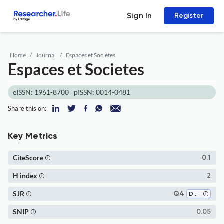
Sign In
Register
Home
Journal
Espaces et Societes
Espaces et Societes
eISSN: 1961-8700
pISSN: 0014-0481
Share this on:
Key Metrics
CiteScore
0.1
H index
2
SJR
Q4
Demography
SNIP
0.05