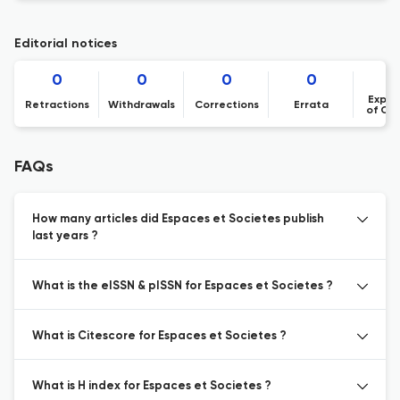
Editorial notices
0
0
0
0
Expre
Retractions
Withdrawals
Corrections
Errata
of Co
FAQs
How many articles did Espaces et Societes publish
last years ?
What is the eISSN & pISSN for Espaces et Societes ?
What is Citescore for Espaces et Societes ?
What is H index for Espaces et Societes ?