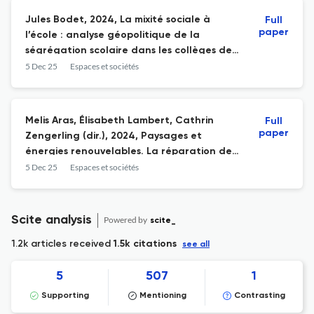
Jules Bodet, 2024, La mixité sociale à
Full
paper
l’école : analyse géopolitique de la
ségrégation scolaire dans les collèges des
Hauts-de-Seine. Conflit de
5 Dec 25
Espaces et sociétés
représentations de la nation et du rôle de
l’école, et enjeux locaux autour de la
gouvernance de la carte scolaire, thèse
Melis Aras, Élisabeth Lambert, Cathrin
Full
de doctorat de géographie, université
paper
Zengerling (dir.), 2024, Paysages et
Paris 8 Vincennes/Saint-Denis.
énergies renouvelables. La réparation des
atteintes aux paysages en France et en
5 Dec 25
Espaces et sociétés
Allemagne/Landscapes and Renewable
Energy. Remedies for Landscape Damage
in France and Germany, édition bilingue,
Scite analysis
Powered by
scite_
Strasbourg, Presses universitaires de
1.2k articles received
Strasbourg, 272 pages.
1.5k citations
see all
5
507
1
Supporting
Mentioning
Contrasting