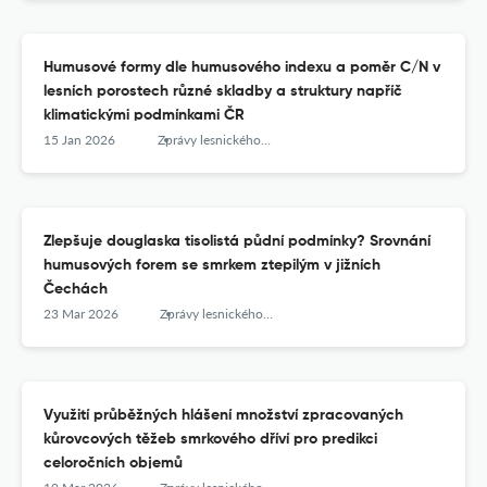
Humusové formy dle humusového indexu a poměr C/N v
lesních porostech různé skladby a struktury napříč
klimatickými podmínkami ČR
15 Jan 2026
Zprávy lesnického výzkumu
Zlepšuje douglaska tisolistá půdní podmínky? Srovnání
humusových forem se smrkem ztepilým v jižních
Čechách
23 Mar 2026
Zprávy lesnického výzkumu
Využití průběžných hlášení množství zpracovaných
kůrovcových těžeb smrkového dříví pro predikci
celoročních objemů