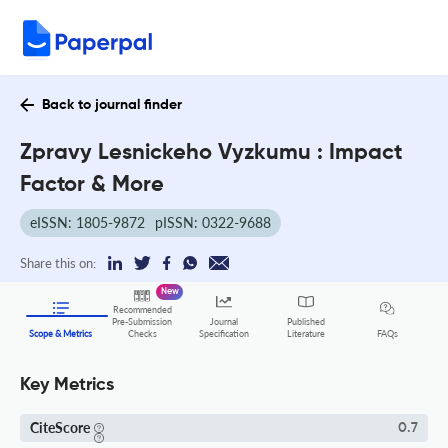
Back to journal finder
Zpravy Lesnickeho Vyzkumu : Impact
Factor & More
eISSN: 1805-9872
pISSN: 0322-9688
Share this on:
New
Recommended
Pre-Submission
Journal
Published
FAQs
Scope & Metrics
Checks
Specification
Literature
Key Metrics
CiteScore
0.7