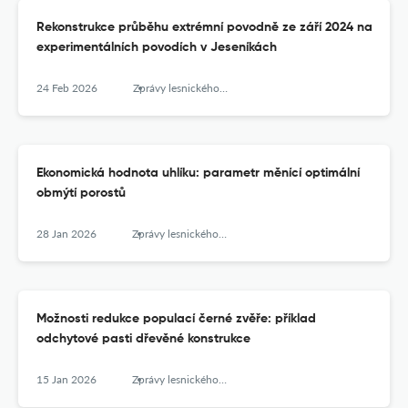
Rekonstrukce průběhu extrémní povodně ze září 2024 na
experimentálních povodích v Jeseníkách
24 Feb 2026
Zprávy lesnického výzkumu
Ekonomická hodnota uhlíku: parametr měnící optimální
obmýtí porostů
28 Jan 2026
Zprávy lesnického výzkumu
Možnosti redukce populací černé zvěře: příklad
odchytové pasti dřevěné konstrukce
15 Jan 2026
Zprávy lesnického výzkumu