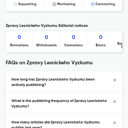
Supporting
Mentioning
Contrasting
Zpravy Lesnickeho Vyzkumu Editorial notices
0
0
0
0
Expres
Retractions
Withdrawals
Corrections
Errata
Con
FAQs on Zpravy Lesnickeho Vyzkumu
How long has Zpravy Lesnickeho Vyzkumu been
actively publishing?
What is the publishing frequency of Zpravy Lesnickeho
Vyzkumu?
How many articles did Zpravy Lesnickeho Vyzkumu
publish last year?