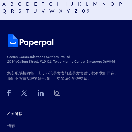
A
B
C
D
E
F
G
H
I
J
K
L
M
N
O
P
Q
R
S
T
U
V
W
X
Y
Z
0-9
Cactus Communications Services Pte Ltd
20 McCallum Street, #19-01, Tokio Marine Centre, Singapore 069046
您实现梦想的每一步，不论是发表前或是发表后，都有我们同在。
我们不仅重视您的研究项目，更希望带给您更多。
相关链接
博客