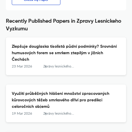
Recently Published Papers in Zpravy Lesnickeho
Vyzkumu
Zlepšuje douglaska tisolistá půdní podmínky? Srovnání
humusových forem se smrkem ztepilým v jižních
Čechách
23 Mar 2026
Zprávy lesnického výzkumu
Využití průběžných hlášení množství zpracovaných
kůrovcových těžeb smrkového dříví pro predikci
celoročních objemů
19 Mar 2026
Zprávy lesnického výzkumu