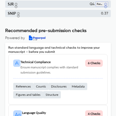
SJR
Q4
Forestry
SNIP
0.37
Recommended pre-submission checks
Powered by
Run standard language and technical checks to improve your
manuscript – before you submit
Technical Compliance
6 Checks
Ensure manuscript complies with standard
submission guidelines.
References
Counts
Disclosures
Metadata
Figures and tables
Structure
Language Quality
4 Checks