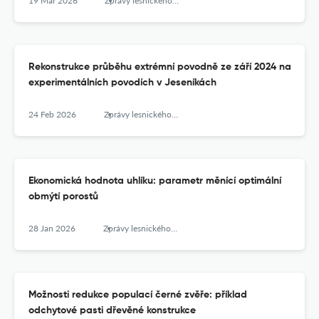
19 Mar 2026
Zprávy lesnického výzkumu
Rekonstrukce průběhu extrémní povodně ze září 2024 na
experimentálních povodích v Jeseníkách
24 Feb 2026
Zprávy lesnického výzkumu
Ekonomická hodnota uhlíku: parametr měnící optimální
obmýtí porostů
28 Jan 2026
Zprávy lesnického výzkumu
Možnosti redukce populací černé zvěře: příklad
odchytové pasti dřevěné konstrukce