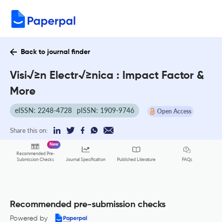
Back to journal finder
Visi√≥n Electr√≥nica : Impact Factor &
More
eISSN: 2248-4728
pISSN: 1909-9746
Open Access
Share this on:
New
Recommended Pre-
FAQs
Submission Checks
Journal Specification
Published Literature
Recommended pre-submission checks
Powered by