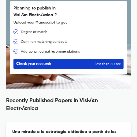
Planning to publish in
Visi√≥n Electr√≥nica ?
Upload your Manuscript to get
Degree of match
Common matching concepts
Additional journal recommendations
less than 30 sec
Check your research
Recently Published Papers in Visi√≥n
Electr√≥nica
Una mirada a la estrategia didáctica a partir de los