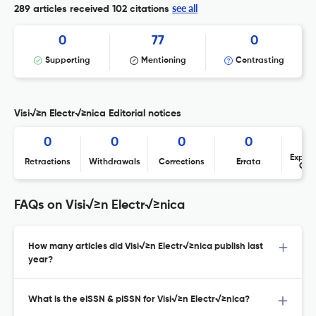
see all
289 articles received
102 citations
0
77
0
Supporting
Mentioning
Contrasting
Visi√≥n Electr√≥nica Editorial notices
0
0
0
0
Expres
Retractions
Withdrawals
Corrections
Errata
Con
FAQs on Visi√≥n Electr√≥nica
How many articles did Visi√≥n Electr√≥nica publish last
year?
What is the eISSN & pISSN for Visi√≥n Electr√≥nica?