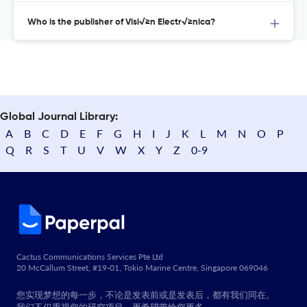
Who is the publisher of Visi√≥n Electr√≥nica?
Global Journal Library:
A
B
C
D
E
F
G
H
I
J
K
L
M
N
O
P
Q
R
S
T
U
V
W
X
Y
Z
0-9
Cactus Communications Services Pte Ltd
20 McCallum Street, #19-01, Tokio Marine Centre, Singapore 069046
您实现梦想的每一步，不论是发表前或是发表后，都有我们同在。