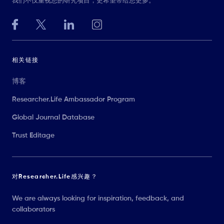
我们不仅重视您的研究项目，更希望带给您更多。
相关链接
博客
Researcher.Life Ambassador Program
Global Journal Database
Trust Editage
对Researcher.Life感兴趣？
We are always looking for inspiration, feedback, and
collaborators