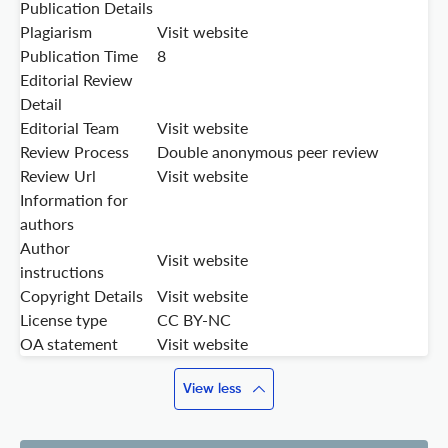
Publication Details
Plagiarism
Visit website
Publication Time
8
Editorial Review
Detail
Editorial Team
Visit website
Review Process
Double anonymous peer review
Review Url
Visit website
Information for
authors
Author
Visit website
instructions
Copyright Details
Visit website
License type
CC BY-NC
OA statement
Visit website
View less