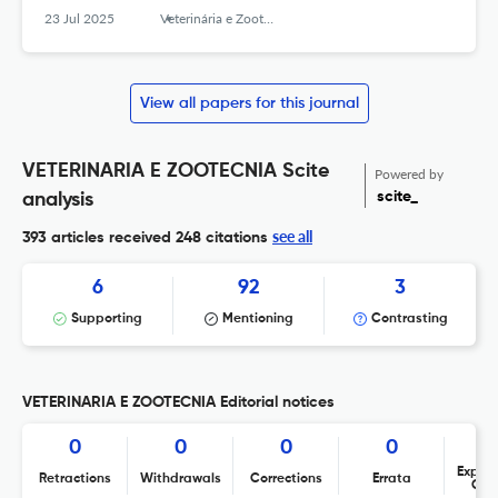
PSEUDINTERMEDIUS ISOLATES
23 Jul 2025
Veterinária e Zootecnia
View all papers for this journal
VETERINARIA E ZOOTECNIA Scite
Powered by
scite_
analysis
see all
393 articles received
248 citations
6
92
3
Supporting
Mentioning
Contrasting
VETERINARIA E ZOOTECNIA Editorial notices
0
0
0
0
Expres
Retractions
Withdrawals
Corrections
Errata
Con