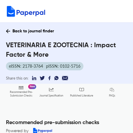
Back to journal finder
VETERINARIA E ZOOTECNIA : Impact
Factor & More
eISSN: 2178-3764
pISSN: 0102-5716
Share this on:
New
Recommended Pre-
FAQs
Submission Checks
Journal Specification
Published Literature
Recommended pre-submission checks
Powered by