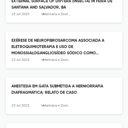
EXTERNAL SURFACE OF DIPTERA (INSECTA) IN FEIRA DE
SANTANA AND SALVADOR, BA
23 Jul 2025
Veterinária e Zootecnia
EXÉRESE DE NEUROFIBROSARCOMA ASSOCIADA A
ELETROQUIMIOTERAPIA E USO DE
MONOSSIALOGANGLIOSÍDEO SÓDICO COMO
ADJUVANTE NA REABILITAÇÃO DE MEMBRO NO PERÍODO
23 Jul 2025
Veterinária e Zootecnia
PÓS-OPERATÓRIO: RELATO DE CASO
ANESTESIA EM GATA SUBMETIDA A HERNIORRAFIA
DIAFRAGMATICA: RELATO DE CASO
23 Jul 2025
Veterinária e Zootecnia