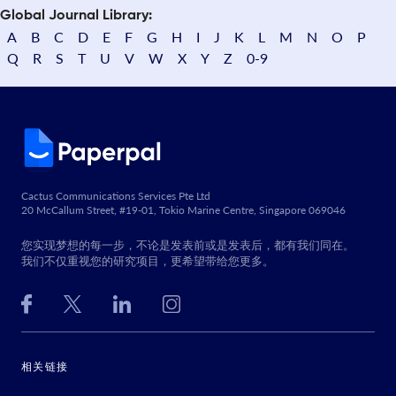
Global Journal Library:
A
B
C
D
E
F
G
H
I
J
K
L
M
N
O
P
Q
R
S
T
U
V
W
X
Y
Z
0-9
Cactus Communications Services Pte Ltd
20 McCallum Street, #19-01, Tokio Marine Centre, Singapore 069046
您实现梦想的每一步，不论是发表前或是发表后，都有我们同在。
我们不仅重视您的研究项目，更希望带给您更多。
相关链接