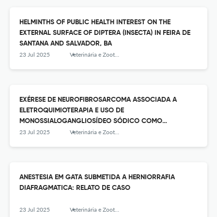
HELMINTHS OF PUBLIC HEALTH INTEREST ON THE
EXTERNAL SURFACE OF DIPTERA (INSECTA) IN FEIRA DE
SANTANA AND SALVADOR, BA
23 Jul 2025
Veterinária e Zootecnia
EXÉRESE DE NEUROFIBROSARCOMA ASSOCIADA A
ELETROQUIMIOTERAPIA E USO DE
MONOSSIALOGANGLIOSÍDEO SÓDICO COMO
ADJUVANTE NA REABILITAÇÃO DE MEMBRO NO PERÍODO
23 Jul 2025
Veterinária e Zootecnia
PÓS-OPERATÓRIO: RELATO DE CASO
ANESTESIA EM GATA SUBMETIDA A HERNIORRAFIA
DIAFRAGMATICA: RELATO DE CASO
23 Jul 2025
Veterinária e Zootecnia