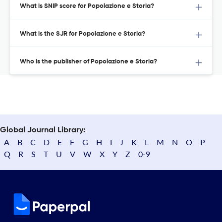
What is SNIP score for Popolazione e Storia?
What is the SJR for Popolazione e Storia?
Who is the publisher of Popolazione e Storia?
Global Journal Library:
A
B
C
D
E
F
G
H
I
J
K
L
M
N
O
P
Q
R
S
T
U
V
W
X
Y
Z
0-9