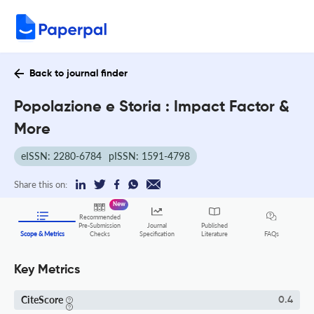
Back to journal finder
Popolazione e Storia : Impact Factor &
More
eISSN: 2280-6784
pISSN: 1591-4798
Share this on:
New
Recommended
Pre-Submission
Journal
Published
FAQs
Scope & Metrics
Checks
Specification
Literature
Key Metrics
CiteScore
0.4