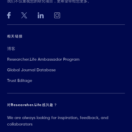
我们不仅重视您的研究项目，更希望带给您更多。
相关链接
博客
Researcher.Life Ambassador Program
Global Journal Database
Trust Editage
对Researcher.Life感兴趣？
We are always looking for inspiration, feedback, and
collaborators