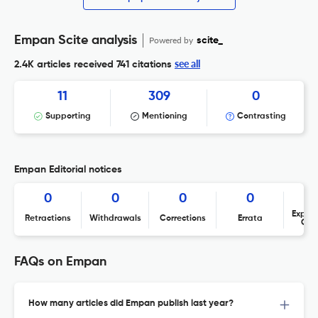
Empan Scite analysis
Powered by
scite_
see all
2.4K articles received
741 citations
11
309
0
Supporting
Mentioning
Contrasting
Empan Editorial notices
0
0
0
0
Expres
Retractions
Withdrawals
Corrections
Errata
Con
FAQs on Empan
How many articles did Empan publish last year?