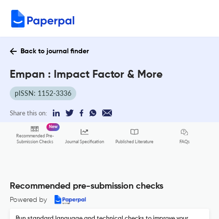
Back to journal finder
Empan : Impact Factor & More
pISSN: 1152-3336
Share this on:
New
Recommended Pre-
FAQs
Submission Checks
Journal Specification
Published Literature
Recommended pre-submission checks
Powered by
Run standard language and technical checks to improve your