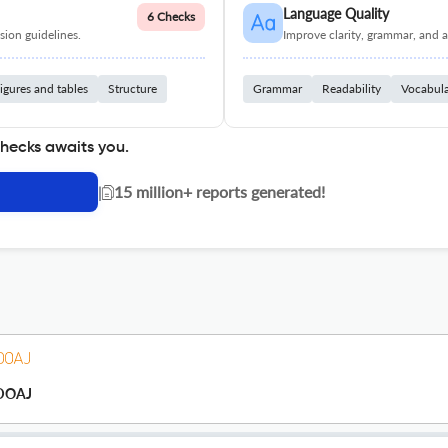
Language Quality
6 Checks
ion guidelines.
Improve clarity, grammar, and a
igures and tables
Structure
Grammar
Readability
Vocabul
checks awaits you.
|
15 million+ reports generated!
DOAJ