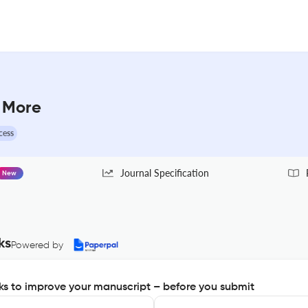
 More
cess
Journal Specification
New
ks
Powered by
s to improve your manuscript – before you submit