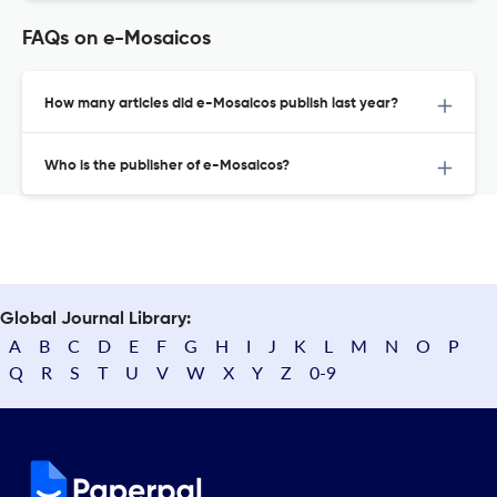
FAQs on e-Mosaicos
How many articles did e-Mosaicos publish last year?
Who is the publisher of e-Mosaicos?
Global Journal Library:
A
B
C
D
E
F
G
H
I
J
K
L
M
N
O
P
Q
R
S
T
U
V
W
X
Y
Z
0-9