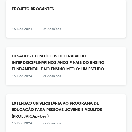
PROJETO BROCANTES
16 Dec 2024
e-Mosaicos
DESAFIOS E BENEFÍCIOS DO TRABALHO
INTERDISCIPLINAR NOS ANOS FINAIS DO ENSINO
FUNDAMENTAL E NO ENSINO MÉDIO: UM ESTUDO
REALIZADO COM DOCENTES DA CIDADE DE NITERÓI - RJ
16 Dec 2024
e-Mosaicos
EXTENSÃO UNIVERSITÁRIA AO PROGRAMA DE
EDUCAÇÃO PARA PESSOAS JOVENS E ADULTOS
(PROEJAICAp-Uerj):
16 Dec 2024
e-Mosaicos