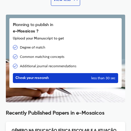
Planning to publish in
e-Mosaicos ?
Upload your Manuscript to get
Degree of match
Common matching concepts
Additional journal recommendations
less than 30 sec
Check your research
Recently Published Papers in e-Mosaicos
GÊNERO NA EDUCAÇÃO FÍSICA ESCOLAR E A ATUAÇÃO