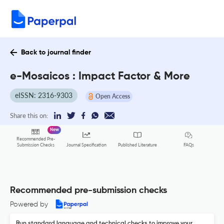
Back to journal finder
e-Mosaicos : Impact Factor & More
eISSN: 2316-9303
Open Access
Share this on:
New
Recommended Pre-
FAQs
Submission Checks
Journal Specification
Published Literature
Recommended pre-submission checks
Powered by
Run standard language and technical checks to improve your