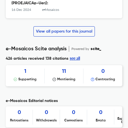
(PROEJAICAp-Uerj):
16 Dec 2024
e-Mosaicos
View all papers for this journal
e-Mosaicos Scite analysis
Powered by
scite_
see all
426 articles received
138 citations
1
11
0
Supporting
Mentioning
Contrasting
e-Mosaicos Editorial notices
0
0
0
0
Expres
Retractions
Withdrawals
Corrections
Errata
Con