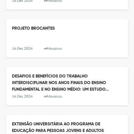
16 Dec 2024
e-Mosaicos
PROJETO BROCANTES
16 Dec 2024
e-Mosaicos
DESAFIOS E BENEFÍCIOS DO TRABALHO
INTERDISCIPLINAR NOS ANOS FINAIS DO ENSINO
FUNDAMENTAL E NO ENSINO MÉDIO: UM ESTUDO
REALIZADO COM DOCENTES DA CIDADE DE NITERÓI - RJ
16 Dec 2024
e-Mosaicos
EXTENSÃO UNIVERSITÁRIA AO PROGRAMA DE
EDUCAÇÃO PARA PESSOAS JOVENS E ADULTOS