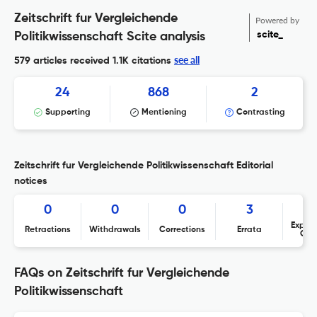
Zeitschrift fur Vergleichende
Powered by
scite_
Politikwissenschaft Scite analysis
see all
579 articles received
1.1K citations
24
868
2
Supporting
Mentioning
Contrasting
Zeitschrift fur Vergleichende Politikwissenschaft Editorial
notices
0
0
0
3
Expres
Retractions
Withdrawals
Corrections
Errata
Con
FAQs on Zeitschrift fur Vergleichende
Politikwissenschaft