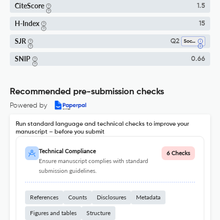
CiteScore
1.5
H-Index
15
SJR
Q2
Sociology And Political Science
SNIP
0.66
Recommended pre-submission checks
Powered by
Run standard language and technical checks to improve your
manuscript – before you submit
Technical Compliance
6 Checks
Ensure manuscript complies with standard
submission guidelines.
References
Counts
Disclosures
Metadata
Figures and tables
Structure