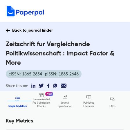
Back to journal finder
Zeitschrift fur Vergleichende
Politikwissenschaft : Impact Factor &
More
eISSN: 1865-2654
pISSN: 1865-2646
Share this on:
New
Recommended
Pre-Submission
Journal
Published
FAQs
Scope & Metrics
Checks
Specification
Literature
Key Metrics