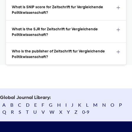
What is SNIP score for Zeitschrift fur Vergleichende
Politikwissenschaft?
What is the SJR for Zeitschrift fur Vergleichende
Politikwissenschaft?
Who is the publisher of Zeitschrift fur Vergleichende
Politikwissenschaft?
Global Journal Library:
A
B
C
D
E
F
G
H
I
J
K
L
M
N
O
P
Q
R
S
T
U
V
W
X
Y
Z
0-9