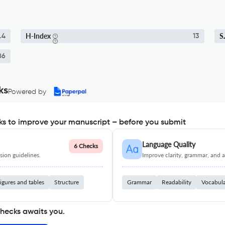
H-Index
S
.4
13
86
ks
Powered by
s to improve your manuscript – before you submit
Language Quality
6 Checks
ion guidelines.
Improve clarity, grammar, and a
igures and tables
Structure
Grammar
Readability
Vocabul
checks awaits you.