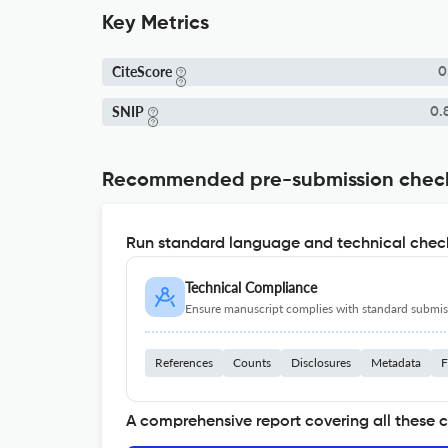
Key Metrics
CiteScore
0
SNIP
0.
Recommended pre-submission chec
Run standard language and technical check
Technical Compliance
Ensure manuscript complies with standard submiss
References
Counts
Disclosures
Metadata
F
A comprehensive report covering all these 