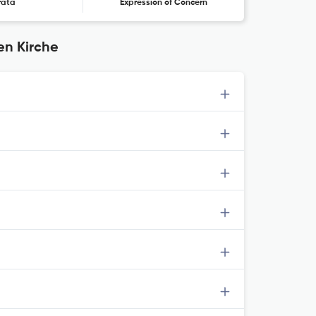
rata
Expression of Concern
en Kirche