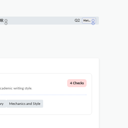
JR
Q2
History
4 Checks
cademic writing style.
ary
Mechanics and Style