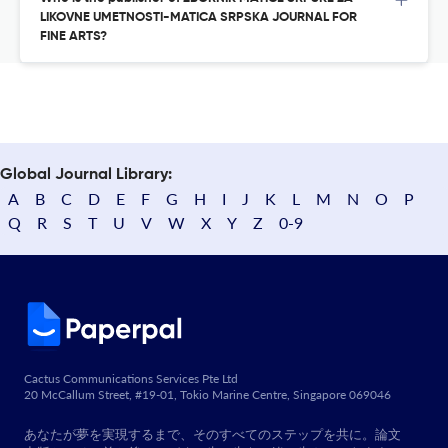
LIKOVNE UMETNOSTI-MATICA SRPSKA JOURNAL FOR
FINE ARTS?
Global Journal Library:
A
B
C
D
E
F
G
H
I
J
K
L
M
N
O
P
Q
R
S
T
U
V
W
X
Y
Z
0-9
Cactus Communications Services Pte Ltd
20 McCallum Street, #19-01, Tokio Marine Centre, Singapore 069046
あなたが夢を実現するまで、そのすべてのステップを共に。論文