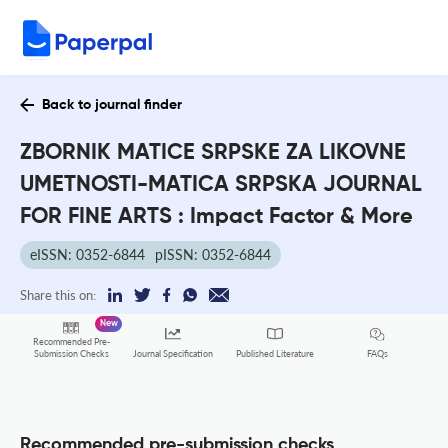
Back to journal finder
ZBORNIK MATICE SRPSKE ZA LIKOVNE
UMETNOSTI-MATICA SRPSKA JOURNAL
FOR FINE ARTS : Impact Factor & More
eISSN: 0352-6844
pISSN: 0352-6844
Share this on:
New
Recommended Pre-
FAQs
Submission Checks
Journal Specification
Published Literature
Recommended pre-submission checks