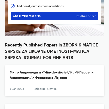
Additional journal recommendations
less than 30 sec
Check your research
Recently Published Papers in ZBORNIK MATICE
SRPSKE ZA LIKOVNE UMETNOSTI-MATICA
SRPSKA JOURNAL FOR FINE ARTS
Мит о Андромеди и <i>fin-de-siècle</i> : <i>Персеј и
Андромеда</i> Фредерика Лејтона
1 Jan 2025
Зборник Матице српске за ликовне уметности