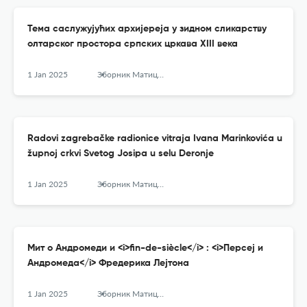
Тема саслужујућих архијереја у зидном сликарству
олтарског простора српских цркава XIII века
1 Jan 2025
Зборник Матице српске за ликовне уметности
Radovi zagrebačke radionice vitraja Ivana Marinkovića u
župnoj crkvi Svetog Josipa u selu Deronje
1 Jan 2025
Зборник Матице српске за ликовне уметности
Мит о Андромеди и <i>fin-de-siècle</i> : <i>Персеј и
Андромеда</i> Фредерика Лејтона
1 Jan 2025
Зборник Матице српске за ликовне уметности