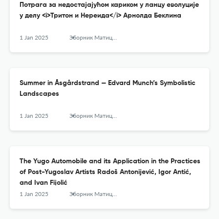
Потрага за недостајајућом кариком у ланцу еволуције
у делу <i>Тритон и Нереида</i> Арнолда Беклина
1 Jan 2025
Зборник Матице српске за ликовне уметности
Summer in Åsgårdstrand — Edvard Munch’s Symbolistic
Landscapes
1 Jan 2025
Зборник Матице српске за ликовне уметности
The Yugo Automobile and its Application in the Practices
of Post-Yugoslav Artists Radoš Antonijević, Igor Antić,
and Ivan Fijolić
1 Jan 2025
Зборник Матице српске за ликовне уметности