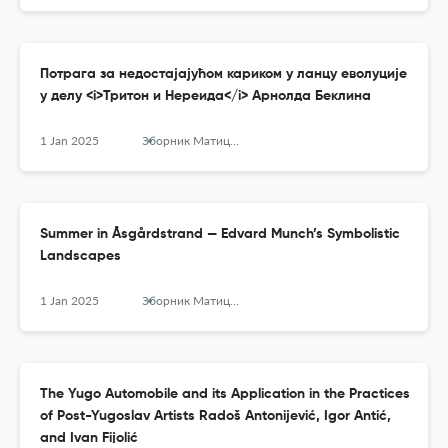
Потрага за недостајајућом кариком у ланцу еволуције
у делу <i>Тритон и Нереида</i> Арнолда Беклина
1 Jan 2025
Зборник Матице српске за ликовне уметности
Summer in Åsgårdstrand — Edvard Munch’s Symbolistic
Landscapes
1 Jan 2025
Зборник Матице српске за ликовне уметности
The Yugo Automobile and its Application in the Practices
of Post-Yugoslav Artists Radoš Antonijević, Igor Antić,
and Ivan Fijolić