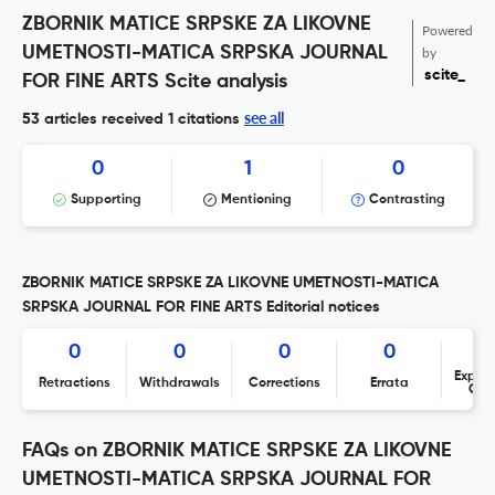
ZBORNIK MATICE SRPSKE ZA LIKOVNE
Powered
UMETNOSTI-MATICA SRPSKA JOURNAL
by
scite_
FOR FINE ARTS Scite analysis
see all
53 articles received
1 citations
0
1
0
Supporting
Mentioning
Contrasting
ZBORNIK MATICE SRPSKE ZA LIKOVNE UMETNOSTI-MATICA
SRPSKA JOURNAL FOR FINE ARTS Editorial notices
0
0
0
0
Expres
Retractions
Withdrawals
Corrections
Errata
Con
FAQs on ZBORNIK MATICE SRPSKE ZA LIKOVNE
UMETNOSTI-MATICA SRPSKA JOURNAL FOR