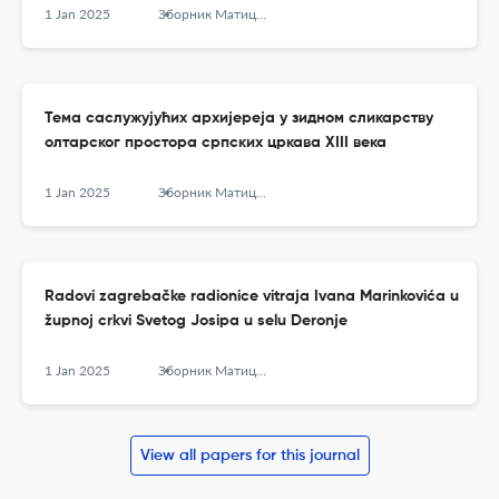
1 Jan 2025
Зборник Матице српске за ликовне уметности
Тема саслужујућих архијереја у зидном сликарству
олтарског простора српских цркава XIII века
1 Jan 2025
Зборник Матице српске за ликовне уметности
Radovi zagrebačke radionice vitraja Ivana Marinkovića u
župnoj crkvi Svetog Josipa u selu Deronje
1 Jan 2025
Зборник Матице српске за ликовне уметности
View all papers for this journal