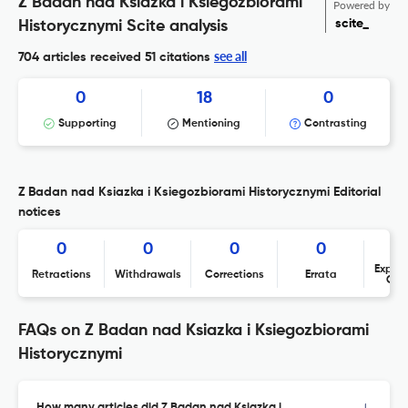
Z Badan nad Ksiazka i Ksiegozbiorami
Powered by
scite_
Historycznymi Scite analysis
see all
704 articles received
51 citations
0
18
0
Supporting
Mentioning
Contrasting
Z Badan nad Ksiazka i Ksiegozbiorami Historycznymi Editorial
notices
0
0
0
0
Expres
Retractions
Withdrawals
Corrections
Errata
Con
FAQs on Z Badan nad Ksiazka i Ksiegozbiorami
Historycznymi
How many articles did Z Badan nad Ksiazka i