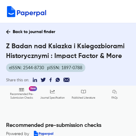
Back to journal finder
Z Badan nad Ksiazka i Ksiegozbiorami
Historycznymi : Impact Factor & More
eISSN: 2544-8730
pISSN: 1897-0788
Share this on:
New
Recommended Pre-
FAQs
Submission Checks
Journal Specification
Published Literature
Recommended pre-submission checks
Powered by