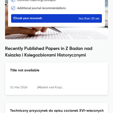
Additional journal recommendations
less than 30 sec
Check your research
Recently Published Papers in Z Badan nad
Ksiazka i Ksiegozbiorami Historycznymi
Title not available
31 Mar 2026
Z Badań nad Książką i Księgozbiorami Historycznymi
Techniczny przyczynek do opisu czcionek XVI-wiecznych