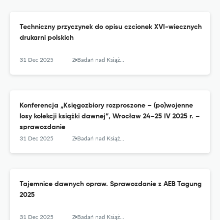
Techniczny przyczynek do opisu czcionek XVI-wiecznych
drukarni polskich
31 Dec 2025
Z Badań nad Książką i Księgozbiorami Historycznymi
Konferencja „Księgozbiory rozproszone – (po)wojenne
losy kolekcji książki dawnej”, Wrocław 24–25 IV 2025 r. –
sprawozdanie
31 Dec 2025
Z Badań nad Książką i Księgozbiorami Historycznymi
Tajemnice dawnych opraw. Sprawozdanie z AEB Tagung
2025
31 Dec 2025
Z Badań nad Książką i Księgozbiorami Historycznymi