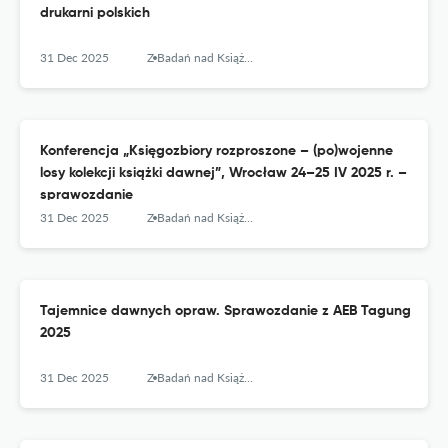
drukarni polskich
31 Dec 2025
Z Badań nad Książką i Księgozbiorami Historycznymi
Konferencja „Księgozbiory rozproszone – (po)wojenne
losy kolekcji książki dawnej”, Wrocław 24–25 IV 2025 r. –
sprawozdanie
31 Dec 2025
Z Badań nad Książką i Księgozbiorami Historycznymi
Tajemnice dawnych opraw. Sprawozdanie z AEB Tagung
2025
31 Dec 2025
Z Badań nad Książką i Księgozbiorami Historycznymi