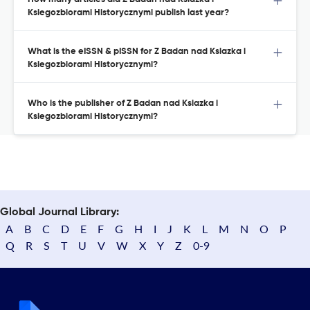
Ksiegozbiorami Historycznymi publish last year?
What is the eISSN & pISSN for Z Badan nad Ksiazka i
Ksiegozbiorami Historycznymi?
Who is the publisher of Z Badan nad Ksiazka i
Ksiegozbiorami Historycznymi?
Global Journal Library:
A
B
C
D
E
F
G
H
I
J
K
L
M
N
O
P
Q
R
S
T
U
V
W
X
Y
Z
0-9