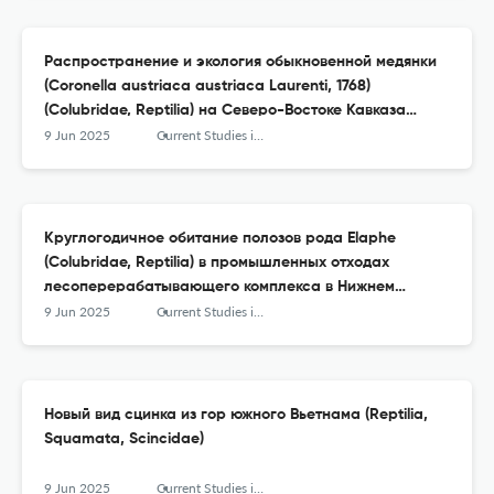
Распространение и экология обыкновенной медянки
(Coronella austriaca austriaca Laurenti, 1768)
(Colubridae, Reptilia) на Северо-Востоке Кавказа
(Дагестан, Россия)
9 Jun 2025
Current Studies in Herpetology
Круглогодичное обитание полозов рода Elaphe
(Colubridae, Reptilia) в промышленных отходах
лесоперерабатывающего комплекса в Нижнем
Приамурье
9 Jun 2025
Current Studies in Herpetology
Новый вид сцинка из гор южного Вьетнама (Reptilia,
Squamata, Scincidae)
9 Jun 2025
Current Studies in Herpetology