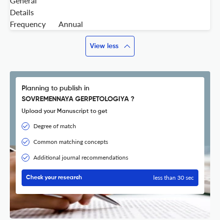
General
Details
Frequency
Annual
View less
Planning to publish in
SOVREMENNAYA GERPETOLOGIYA ?
Upload your Manuscript to get
Degree of match
Common matching concepts
Additional journal recommendations
less than 30 sec
Check your research