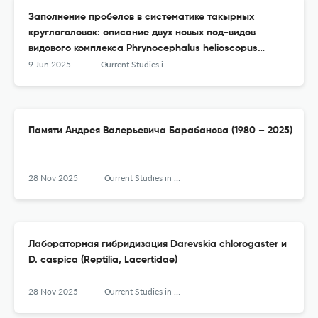
Заполнение пробелов в систематике такырных
круглоголовок: описание двух новых под-видов
видового комплекса Phrynocephalus helioscopus
(Reptilia, Squamata, Agamidae)
9 Jun 2025
Current Studies in Herpetology
Памяти Андрея Валерьевича Барабанова (1980 – 2025)
28 Nov 2025
Current Studies in Herpetology
Лабораторная гибридизация Darevskia chlorogaster и
D. caspica (Reptilia, Lacertidae)
28 Nov 2025
Current Studies in Herpetology