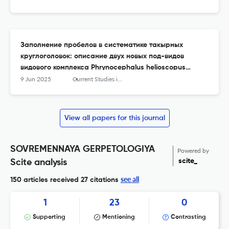
Заполнение пробелов в систематике такырных
круглоголовок: описание двух новых под-видов
видового комплекса Phrynocephalus helioscopus
(Reptilia, Squamata, Agamidae)
9 Jun 2025
Current Studies in Herpetology
View all papers for this journal
SOVREMENNAYA GERPETOLOGIYA
Powered by
scite_
Scite analysis
see all
150 articles received
27 citations
1
23
0
Supporting
Mentioning
Contrasting