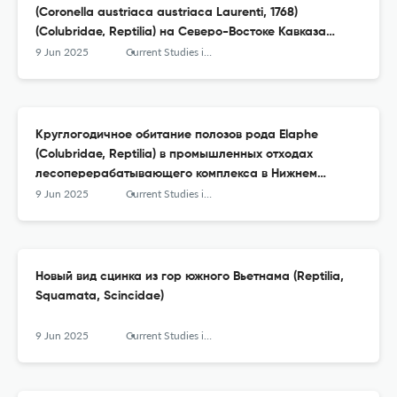
(Coronella austriaca austriaca Laurenti, 1768)
(Colubridae, Reptilia) на Северо-Востоке Кавказа
(Дагестан, Россия)
9 Jun 2025
Current Studies in Herpetology
Круглогодичное обитание полозов рода Elaphe
(Colubridae, Reptilia) в промышленных отходах
лесоперерабатывающего комплекса в Нижнем
Приамурье
9 Jun 2025
Current Studies in Herpetology
Новый вид сцинка из гор южного Вьетнама (Reptilia,
Squamata, Scincidae)
9 Jun 2025
Current Studies in Herpetology