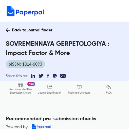
Back to journal finder
SOVREMENNAYA GERPETOLOGIYA :
Impact Factor & More
pISSN: 1814-6090
Share this on:
New
Recommended Pre-
FAQs
Submission Checks
Journal Specification
Published Literature
Recommended pre-submission checks
Powered by