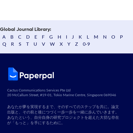
Global Journal Library:
A
B
C
D
E
F
G
H
I
J
K
L
M
N
O
P
Q
R
S
T
U
V
W
X
Y
Z
0-9
Cactus Communications Services Pte Ltd
20 McCallum Street, #19-01, Tokio Marine Centre, Singapore 069046
あなたが夢を実現するまで、そのすべてのステップを共に。論文
出版と、その前と後につづく一歩一歩を一緒に歩んでいきます。
あなたという、自分自身の研究プロジェクトを超えた大切な存在
が「もっと」を手にするために。