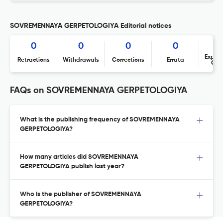
SOVREMENNAYA GERPETOLOGIYA Editorial notices
0
0
0
0
Expres
Retractions
Withdrawals
Corrections
Errata
Con
FAQs on SOVREMENNAYA GERPETOLOGIYA
What is the publishing frequency of SOVREMENNAYA
GERPETOLOGIYA?
How many articles did SOVREMENNAYA
GERPETOLOGIYA publish last year?
Who is the publisher of SOVREMENNAYA
GERPETOLOGIYA?