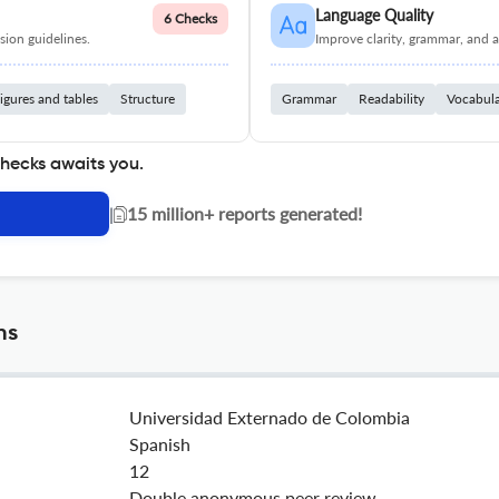
Language Quality
6 Checks
ion guidelines.
Improve clarity, grammar, and a
igures and tables
Structure
Grammar
Readability
Vocabul
checks awaits you.
|
15 million+ reports generated!
ns
Universidad Externado de Colombia
Spanish
12
Double anonymous peer review