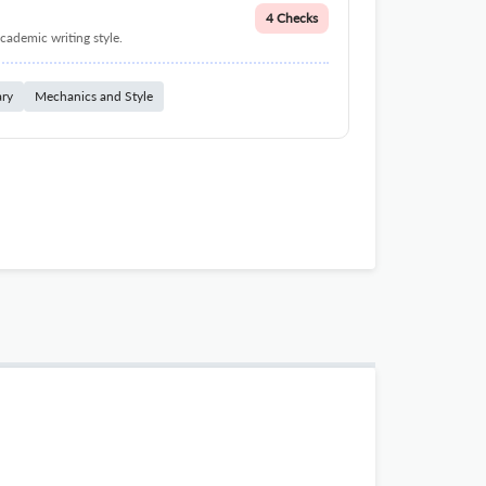
4 Checks
cademic writing style.
ary
Mechanics and Style