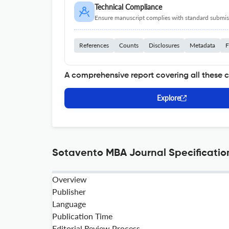
Technical Compliance
Ensure manuscript complies with standard submiss
References
Counts
Disclosures
Metadata
F
A comprehensive report covering all these 
Explore
Sotavento MBA Journal Specificatio
Overview
Publisher
Language
Publication Time
Editorial Review Process