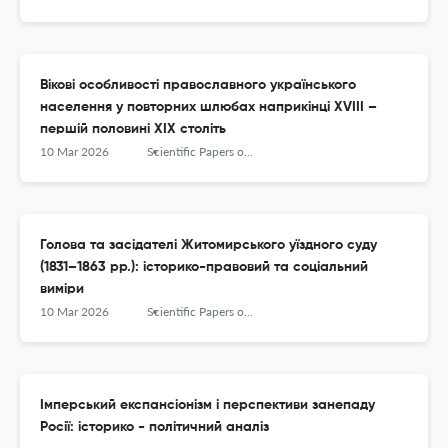
Вікові особливості православного українського
населення у повторних шлюбах наприкінці XVIII –
першій половині ХІХ століть
10 Mar 2026
Scientific Papers of the Vinnytsia Mykhailo Kotsyiubynskyi State Pedagogical University Series History
Голова та засідателі Житомирського уїздного суду
(1831–1863 рр.): історико-правовий та соціальний
виміри
10 Mar 2026
Scientific Papers of the Vinnytsia Mykhailo Kotsyiubynskyi State Pedagogical University Series History
Імперський експансіонізм і перспективи занепаду
Росії: історико - політичний аналіз