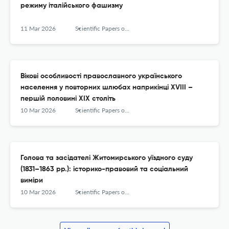
режиму італійського фашизму
11 Mar 2026
Scientific Papers of the Vinnytsia Mykhailo Kotsyiubynskyi State Pedagogical University Series History
Вікові особливості православного українського
населення у повторних шлюбах наприкінці XVIII –
першій половині ХІХ століть
10 Mar 2026
Scientific Papers of the Vinnytsia Mykhailo Kotsyiubynskyi State Pedagogical University Series History
Голова та засідателі Житомирського уїздного суду
(1831–1863 рр.): історико-правовий та соціальний
виміри
10 Mar 2026
Scientific Papers of the Vinnytsia Mykhailo Kotsyiubynskyi State Pedagogical University Series History