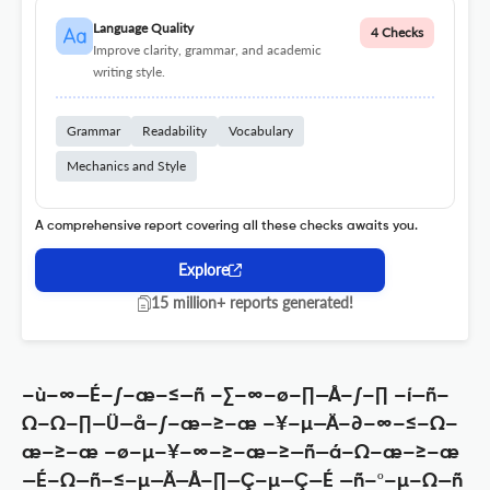
Language Quality
4 Checks
Improve clarity, grammar, and academic
writing style.
Grammar
Readability
Vocabulary
Mechanics and Style
A comprehensive report covering all these checks awaits you.
Explore
15 million+ reports generated!
–ù–∞—É–∫–æ–≤—ñ –∑–∞–ø–∏—Å–∫–∏ –í—ñ–
Ω–Ω–∏—Ü—å–∫–æ–≥–æ –¥–µ—Ä–∂–∞–≤–Ω–
æ–≥–æ –ø–µ–¥–∞–≥–æ–≥—ñ—á–Ω–æ–≥–æ
—É–Ω—ñ–≤–µ—Ä—Å–∏—Ç–µ—Ç—É —ñ–º–µ–Ω—ñ