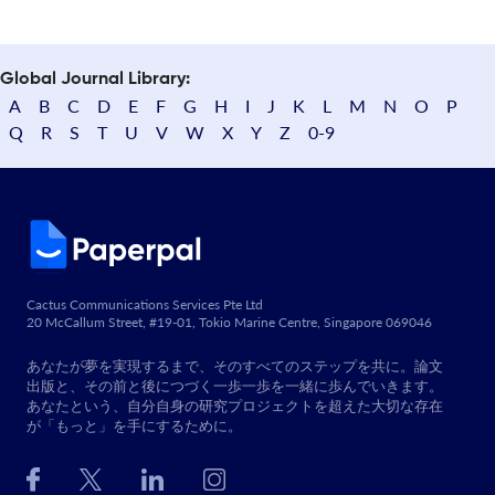
Global Journal Library:
A
B
C
D
E
F
G
H
I
J
K
L
M
N
O
P
Q
R
S
T
U
V
W
X
Y
Z
0-9
Cactus Communications Services Pte Ltd
20 McCallum Street, #19-01, Tokio Marine Centre, Singapore 069046
あなたが夢を実現するまで、そのすべてのステップを共に。論文
出版と、その前と後につづく一歩一歩を一緒に歩んでいきます。
あなたという、自分自身の研究プロジェクトを超えた大切な存在
が「もっと」を手にするために。