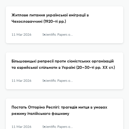
Житлове питання української еміграції в
Чехословаччині (1920-ті рр.)
11 Mar 2026
Scientific Papers of the Vinnytsia Mykhailo Kotsyiubynskyi State Pedagogical University Series History
Більшовицькі репресії проти сіоністських організацій
та єврейської спільноти в Україні (20–30-ті рр. ХХ ст.)
11 Mar 2026
Scientific Papers of the Vinnytsia Mykhailo Kotsyiubynskyi State Pedagogical University Series History
Постать Отторіно Респігі: трагедія митця в умовах
режиму італійського фашизму
11 Mar 2026
Scientific Papers of the Vinnytsia Mykhailo Kotsyiubynskyi State Pedagogical University Series History