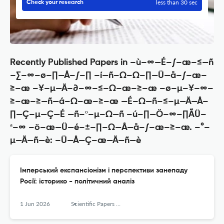
less than 30 sec
Check your research
Recently Published Papers in –ù–∞—É–∫–æ–≤—ñ
–∑–∞–ø–∏—Å–∫–∏ –í—ñ–Ω–Ω–∏—Ü—å–∫–æ–
≥–æ –¥–µ—Ä–∂–∞–≤–Ω–æ–≥–æ –ø–µ–¥–∞–
≥–æ–≥—ñ—á–Ω–æ–≥–æ —É–Ω—ñ–≤–µ—Ä—Å–
∏—Ç–µ—Ç—É —ñ–º–µ–Ω—ñ –ú–∏—Ö–∞–∏ÃÜ–
ª–∞ –ö–æ—Ü—é–±–∏–Ω—Å—å–∫–æ–≥–æ. –°–
µ—Ä—ñ—è: –Ü—Å—Ç–æ—Ä—ñ—è
Імперський експансіонізм і перспективи занепаду
Росії: історико - політичний аналіз
1 Jun 2026
Scientific Papers of the Vinnytsia Mykhailo Kotsyiubynskyi State Pedagogical University Series History