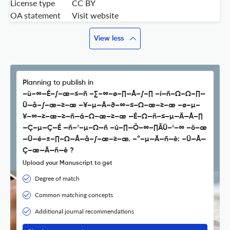
License type
CC BY
OA statement
Visit website
View less
Planning to publish in
–ù–∞—É–∫–æ–≤—ñ –∑–∞–ø–∏—Å–∫–∏ –í—ñ–Ω–Ω–∏—
Ü—å–∫–æ–≥–æ –¥–µ—Ä–∂–∞–≤–Ω–æ–≥–æ –ø–µ–
¥–∞–≥–æ–≥—ñ—á–Ω–æ–≥–æ —É–Ω—ñ–≤–µ—Ä—Å–∏
—Ç–µ—Ç—É —ñ–º–µ–Ω—ñ –ú–∏—Ö–∞–∏ÃÜ–ª–∞ –ö–æ
—Ü—é–±–∏–Ω—Å—å–∫–æ–≥–æ. –°–µ—Ä—ñ—è: –Ü—Å—
Ç–æ—Ä—ñ—è ?
Upload your Manuscript to get
Degree of match
Common matching concepts
Additional journal recommendations