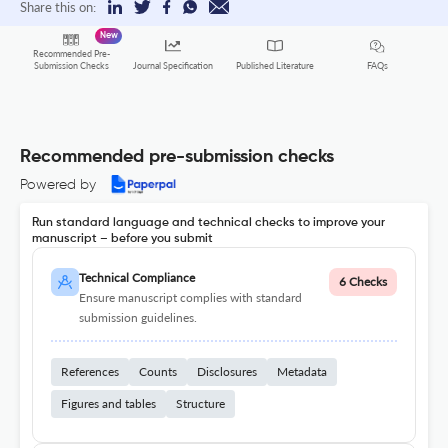
Share this on:
New
Recommended Pre-
FAQs
Submission Checks
Journal Specification
Published Literature
Recommended pre-submission checks
Powered by
Run standard language and technical checks to improve your
manuscript – before you submit
Technical Compliance
6 Checks
Ensure manuscript complies with standard
submission guidelines.
References
Counts
Disclosures
Metadata
Figures and tables
Structure