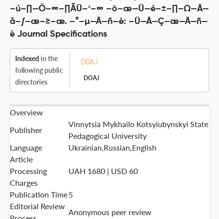
–ú–∏—Ö–∞–∏ÃÜ–ª–∞ –ö–æ—Ü—é–±–∏–Ω—Å—
å–∫–æ–≥–æ. –°–µ—Ä—ñ—è: –Ü—Å—Ç–æ—Ä—ñ—
è Journal Specifications
Indexed
in the
following public
DOAJ
directories
Overview
Vinnytsia Mykhailo Kotsyiubynskyi State
Publisher
Pedagogical University
Language
Ukrainian,Russian,English
Article
Processing
UAH 1680 | USD 60
Charges
Publication Time
5
Editorial Review
Anonymous peer review
Process