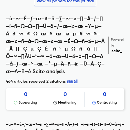
View all papers for this journal
–ù–∞—É–∫–æ–≤—ñ –∑–∞–ø–∏—Å–∫–∏
–í—ñ–Ω–Ω–∏—Ü—å–∫–æ–≥–æ –¥–µ—
Ä–∂–∞–≤–Ω–æ–≥–æ –ø–µ–¥–∞–≥–
Powered
æ–≥—ñ—á–Ω–æ–≥–æ —É–Ω—ñ–≤–µ—Ä
by
—Å–∏—Ç–µ—Ç—É —ñ–º–µ–Ω—ñ –ú–∏—
scite_
Ö–∞–∏ÃÜ–ª–∞ –ö–æ—Ü—é–±–∏–Ω—Å
—å–∫–æ–≥–æ. –°–µ—Ä—ñ—è: –Ü—Å—Ç–
æ—Ä—ñ—è Scite analysis
see all
464 articles received
2 citations
0
0
0
Supporting
Mentioning
Contrasting
–ù–∞—É–∫–æ–≤—ñ –∑–∞–ø–∏—Å–∫–∏ –í—ñ–Ω–Ω–∏—Ü—å–∫–