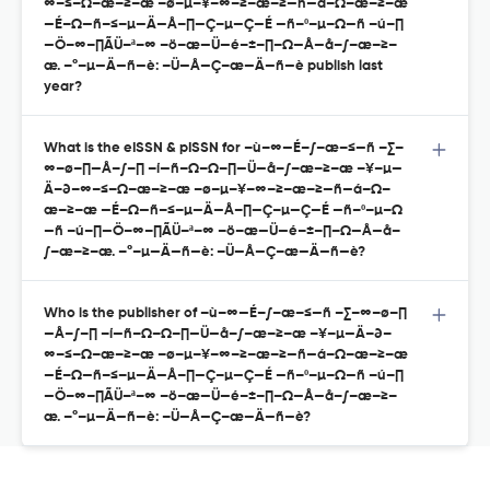
∞–≤–Ω–æ–≥–æ –ø–µ–¥–∞–≥–æ–≥—ñ—á–Ω–æ–≥–æ
—É–Ω—ñ–≤–µ—Ä—Å–∏—Ç–µ—Ç—É —ñ–º–µ–Ω—ñ –ú–∏
—Ö–∞–∏ÃÜ–ª–∞ –ö–æ—Ü—é–±–∏–Ω—Å—å–∫–æ–≥–
æ. –°–µ—Ä—ñ—è: –Ü—Å—Ç–æ—Ä—ñ—è publish last
year?
What is the eISSN & pISSN for –ù–∞—É–∫–æ–≤—ñ –∑–
∞–ø–∏—Å–∫–∏ –í—ñ–Ω–Ω–∏—Ü—å–∫–æ–≥–æ –¥–µ—
Ä–∂–∞–≤–Ω–æ–≥–æ –ø–µ–¥–∞–≥–æ–≥—ñ—á–Ω–
æ–≥–æ —É–Ω—ñ–≤–µ—Ä—Å–∏—Ç–µ—Ç—É —ñ–º–µ–Ω
—ñ –ú–∏—Ö–∞–∏ÃÜ–ª–∞ –ö–æ—Ü—é–±–∏–Ω—Å—å–
∫–æ–≥–æ. –°–µ—Ä—ñ—è: –Ü—Å—Ç–æ—Ä—ñ—è?
Who is the publisher of –ù–∞—É–∫–æ–≤—ñ –∑–∞–ø–∏
—Å–∫–∏ –í—ñ–Ω–Ω–∏—Ü—å–∫–æ–≥–æ –¥–µ—Ä–∂–
∞–≤–Ω–æ–≥–æ –ø–µ–¥–∞–≥–æ–≥—ñ—á–Ω–æ–≥–æ
—É–Ω—ñ–≤–µ—Ä—Å–∏—Ç–µ—Ç—É —ñ–º–µ–Ω—ñ –ú–∏
—Ö–∞–∏ÃÜ–ª–∞ –ö–æ—Ü—é–±–∏–Ω—Å—å–∫–æ–≥–
æ. –°–µ—Ä—ñ—è: –Ü—Å—Ç–æ—Ä—ñ—è?