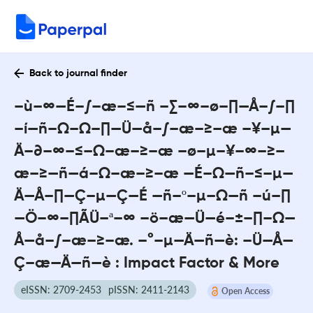
Back to journal finder
–ù–∞—É–∫–æ–≤—ñ –∑–∞–ø–∏—Å–∫–∏
–í—ñ–Ω–Ω–∏—Ü—å–∫–æ–≥–æ –¥–µ—
Ä–∂–∞–≤–Ω–æ–≥–æ –ø–µ–¥–∞–≥–
æ–≥—ñ—á–Ω–æ–≥–æ —É–Ω—ñ–≤–µ—
Ä—Å–∏—Ç–µ—Ç—É —ñ–º–µ–Ω—ñ –ú–∏
—Ö–∞–∏ÃÜ–ª–∞ –ö–æ—Ü—é–±–∏–Ω—
Å—å–∫–æ–≥–æ. –°–µ—Ä—ñ—è: –Ü—Å—
Ç–æ—Ä—ñ—è : Impact Factor & More
eISSN: 2709-2453
pISSN: 2411-2143
Open Access