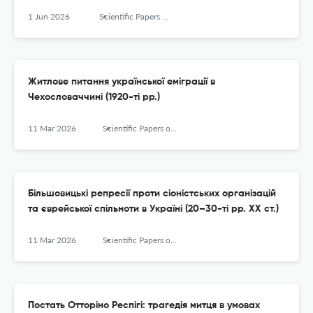
1 Jun 2026
Scientific Papers of the Vinnytsia Mykhailo Kotsyiubynskyi State Pedagogical University Series History
Житлове питання української еміграції в
Чехословаччині (1920-ті рр.)
11 Mar 2026
Scientific Papers of the Vinnytsia Mykhailo Kotsyiubynskyi State Pedagogical University Series History
Більшовицькі репресії проти сіоністських організацій
та єврейської спільноти в Україні (20–30-ті рр. ХХ ст.)
11 Mar 2026
Scientific Papers of the Vinnytsia Mykhailo Kotsyiubynskyi State Pedagogical University Series History
Постать Отторіно Респігі: трагедія митця в умовах