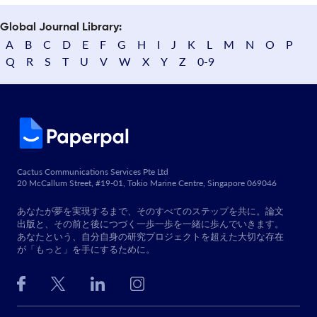
Global Journal Library:
A
B
C
D
E
F
G
H
I
J
K
L
M
N
O
P
Q
R
S
T
U
V
W
X
Y
Z
0-9
Cactus Communications Services Pte Ltd
20 McCallum Street, #19-01, Tokio Marine Centre, Singapore 069046
あなたが夢を実現するまで、そのすべてのステップを共に。論文
出版と、その前と後につづく一歩一歩を一緒に歩んでいきます。
あなたという、自分自身の研究プロジェクトを超えた大切な存在
が「もっと」を手にするために。