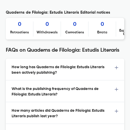
Quaderns de Filologia: Estudis Literaris Editorial notices
0
0
0
0
Expres
Retractions
Withdrawals
Corrections
Errata
Con
FAQs on Quaderns de Filologia: Estudis Literaris
How long has Quaderns de Filologia: Estudis Literaris
been actively publishing?
What is the publishing frequency of Quaderns de
Filologia: Estudis Literaris?
How many articles did Quaderns de Filologia: Estudis
Literaris publish last year?