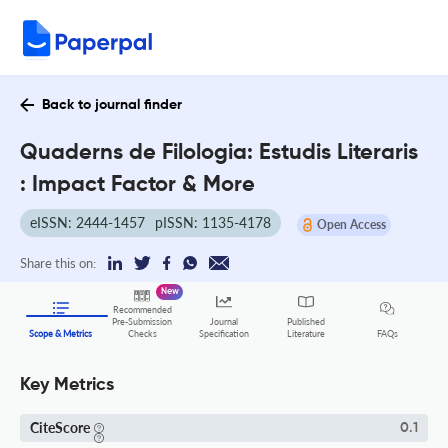
Back to journal finder
Quaderns de Filologia: Estudis Literaris
: Impact Factor & More
eISSN: 2444-1457
pISSN: 1135-4178
Open Access
Share this on:
New
Recommended
Pre-Submission
Journal
Published
FAQs
Scope & Metrics
Checks
Specification
Literature
Key Metrics
CiteScore
0.1