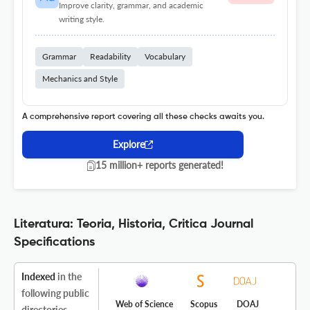
Improve clarity, grammar, and academic
writing style.
Grammar
Readability
Vocabulary
Mechanics and Style
A comprehensive report covering all these checks awaits you.
Explore
15 million+ reports generated!
Literatura: Teoria, Historia, Critica Journal
Specifications
Indexed
in the
following public
Web of Science
Scopus
DOAJ
directories