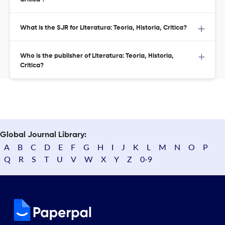
What is the SJR for Literatura: Teoria, Historia, Critica?
Who is the publisher of Literatura: Teoria, Historia,
Critica?
Global Journal Library:
A
B
C
D
E
F
G
H
I
J
K
L
M
N
O
P
Q
R
S
T
U
V
W
X
Y
Z
0-9