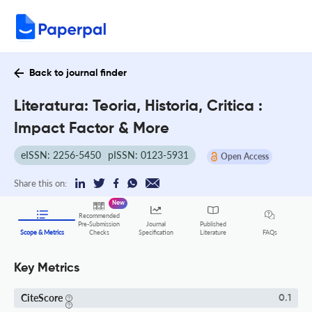
Back to journal finder
Literatura: Teoria, Historia, Critica :
Impact Factor & More
eISSN: 2256-5450
pISSN: 0123-5931
Open Access
Share this on:
New
Recommended
Pre-Submission
Journal
Published
FAQs
Scope & Metrics
Checks
Specification
Literature
Key Metrics
CiteScore
0.1