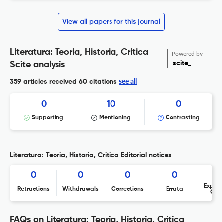
View all papers for this journal
Literatura: Teoria, Historia, Critica
Powered by
scite_
Scite analysis
see all
359 articles received
60 citations
0
10
0
Supporting
Mentioning
Contrasting
Literatura: Teoria, Historia, Critica Editorial notices
0
0
0
0
Expres
Retractions
Withdrawals
Corrections
Errata
Con
FAQs on Literatura: Teoria, Historia, Critica