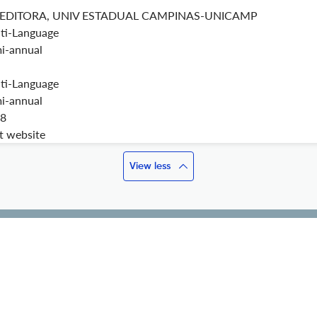
 EDITORA, UNIV ESTADUAL CAMPINAS-UNICAMP
ti-Language
i-annual
ti-Language
i-annual
8
it website
View less