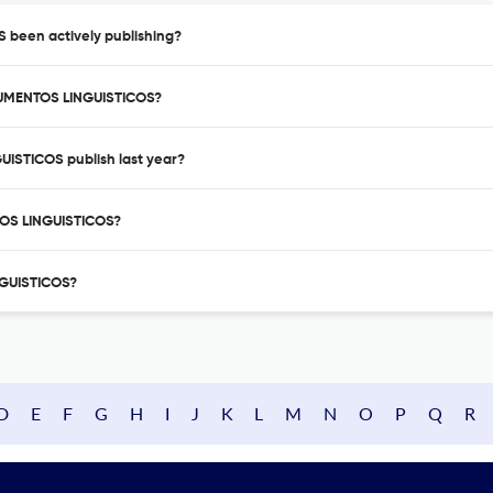
been actively publishing?
TRUMENTOS LINGUISTICOS?
ISTICOS publish last year?
TOS LINGUISTICOS?
NGUISTICOS?
D
E
F
G
H
I
J
K
L
M
N
O
P
Q
R