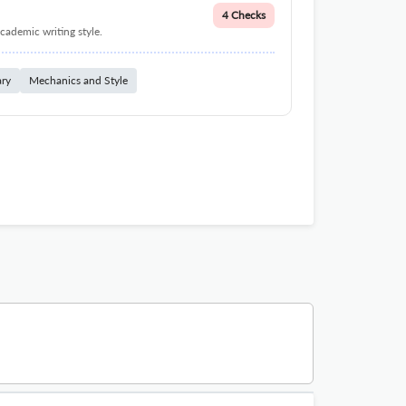
4 Checks
cademic writing style.
ary
Mechanics and Style