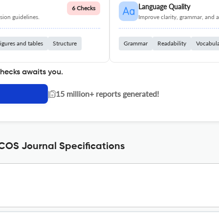
Language Quality
6 Checks
ion guidelines.
Improve clarity, grammar, and a
igures and tables
Structure
Grammar
Readability
Vocabul
checks awaits you.
|
15 million+ reports generated!
OS Journal Specifications