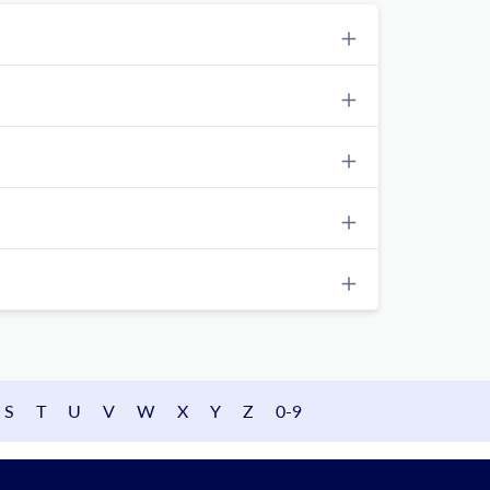
S
T
U
V
W
X
Y
Z
0-9