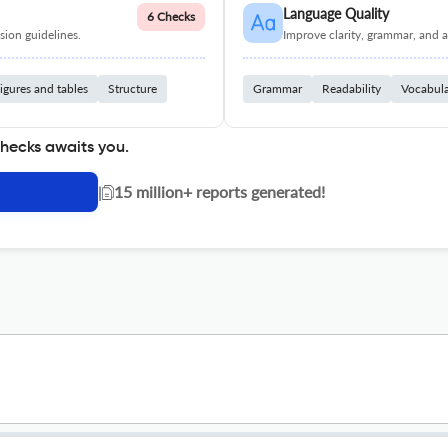
Language Quality
6 Checks
ion guidelines.
Improve clarity, grammar, and a
igures and tables
Structure
Grammar
Readability
Vocabul
checks awaits you.
|
15 million+ reports generated!