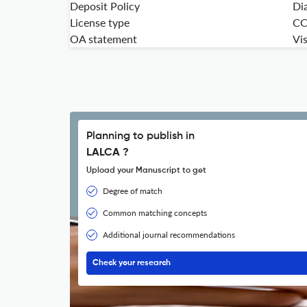
Deposit Policy
Di
License type
CC
OA statement
Vis
Planning to publish in
LALCA ?
Upload your Manuscript to get
Degree of match
Common matching concepts
Additional journal recommendations
Check your research