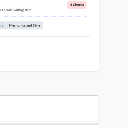
4 Checks
cademic writing style.
ary
Mechanics and Style