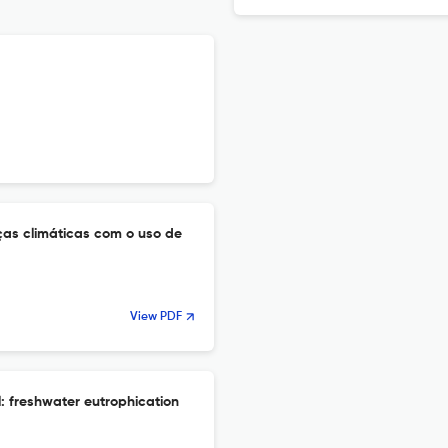
as climáticas com o uso de
View PDF
il: freshwater eutrophication