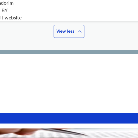
adorim
 BY
it website
View less