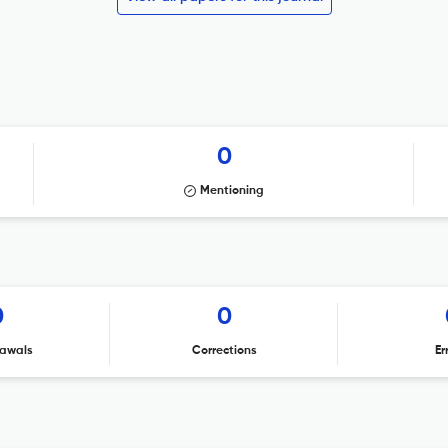
0
Mentioning
0
0
awals
Corrections
Er