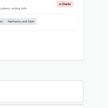
4 Checks
cademic writing style.
ary
Mechanics and Style