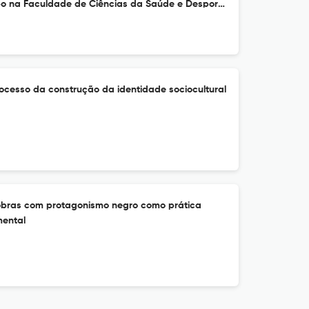
mpo na Faculdade de Ciências da Saúde e Desporto
mbique
ocesso da construção da identidade sociocultural
obras com protagonismo negro como prática
mental