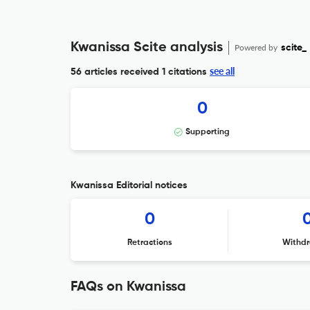
Kwanissa Scite analysis
Powered by
scite_
see all
56 articles received
1 citations
0
Supporting
Kwanissa Editorial notices
0
Retractions
Withdr
FAQs on Kwanissa