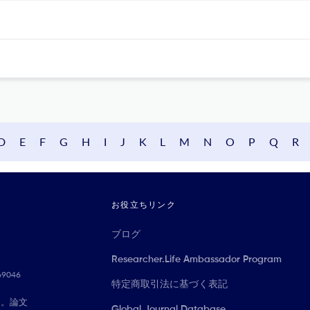
D
E
F
G
H
I
J
K
L
M
N
O
P
Q
R
お役立ちリンク
ブログ
Researcher.Life Ambassador Program
069046
特定商取引法に基づく表記
に。論文
Global Journal Database