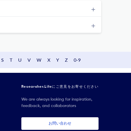
S
T
U
V
W
X
Y
Z
0-9
Researcher.Lifeにご意見をお寄せください
We are always looking for inspiration,
feedback, and collaborators
お問い合わせ