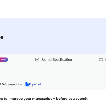
re
Journal Specification
New
ks
Powered by
s to improve your manuscript – before you submit