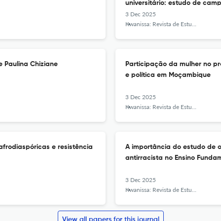
universitário: estudo de ca
na Universidade Save, Moça
3 Dec 2025
Kwanissa: Revista de Estudos Africanos e Afro-Brasileiros
 Paulina Chiziane
Participação da mulher no pr
e política em Moçambique
3 Dec 2025
Kwanissa: Revista de Estudos Africanos e Afro-Brasileiros
afrodiaspóricas e resistência
A importância do estudo de 
antirracista no Ensino Funda
3 Dec 2025
Kwanissa: Revista de Estudos Africanos e Afro-Brasileiros
View all papers for this journal