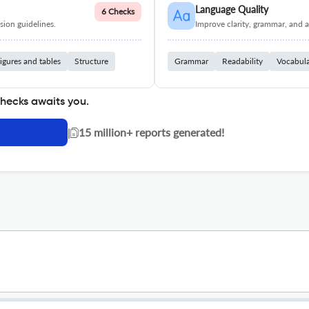
Language Quality
6 Checks
ion guidelines.
Improve clarity, grammar, and a
igures and tables
Structure
Grammar
Readability
Vocabul
checks awaits you.
|
15 million+ reports generated!