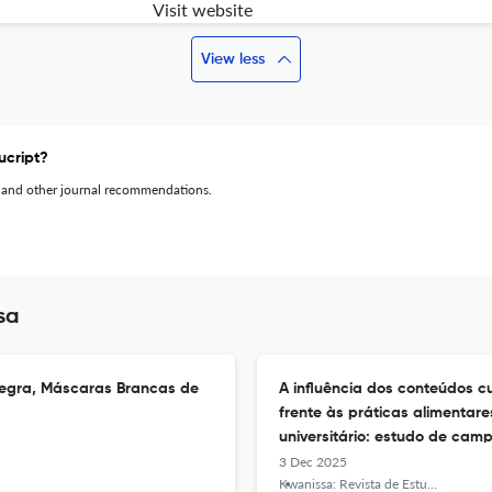
Visit website
View less
ucript?
 and other journal recommendations.
sa
Negra, Máscaras Brancas de
A influência dos conteúdos cu
frente às práticas alimenta
universitário: estudo de ca
na Universidade Save, Moça
3 Dec 2025
Kwanissa: Revista de Estudos Africanos e Afro-Brasileiros