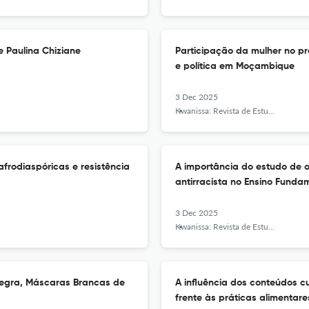
 Paulina Chiziane
Participação da mulher no pr
e política em Moçambique
3 Dec 2025
Kwanissa: Revista de Estudos Africanos e Afro-Brasileiros
afrodiaspóricas e resistência
A importância do estudo de 
antirracista no Ensino Funda
3 Dec 2025
Kwanissa: Revista de Estudos Africanos e Afro-Brasileiros
Negra, Máscaras Brancas de
A influência dos conteúdos cu
frente às práticas alimenta