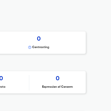
0
Contrasting
0
0
rata
Expression of Concern